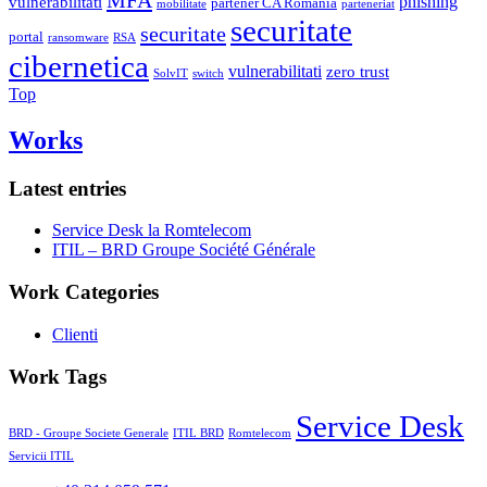
vulnerabilitati
phishing
partener CA Romania
mobilitate
parteneriat
securitate
securitate
portal
ransomware
RSA
cibernetica
vulnerabilitati
zero trust
SolvIT
switch
Top
Works
Latest entries
Service Desk la Romtelecom
ITIL – BRD Groupe Société Générale
Work Categories
Clienti
Work Tags
Service Desk
BRD - Groupe Societe Generale
ITIL BRD
Romtelecom
Servicii ITIL