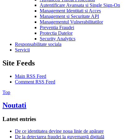
Autentificare Avansata si Single Sign-On
Management Identitati si Acces
Management si Securitate API
Managementul Vulnerabilitatilor
Preventia Fraudei
Protectia Datelor
Security Analytics
Responsabilitate sociala
Servicii
Site Feeds
Main RSS Feed
Comment RSS Feed
Top
Noutati
Latest entries
De ce identitatea devine noua linie de apărare
De la detectarea fraudei la guvernanță digitală