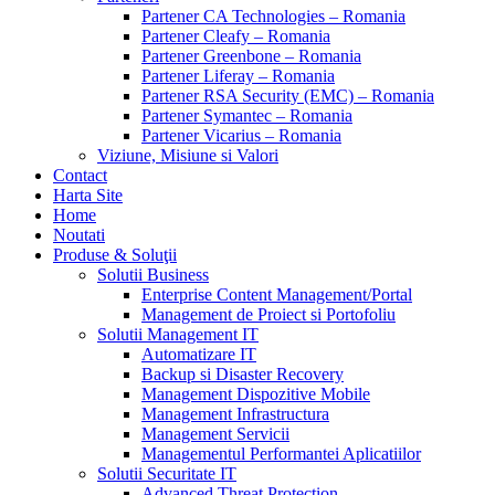
Partener CA Technologies – Romania
Partener Cleafy – Romania
Partener Greenbone – Romania
Partener Liferay – Romania
Partener RSA Security (EMC) – Romania
Partener Symantec – Romania
Partener Vicarius – Romania
Viziune, Misiune si Valori
Contact
Harta Site
Home
Noutati
Produse & Soluţii
Solutii Business
Enterprise Content Management/Portal
Management de Proiect si Portofoliu
Solutii Management IT
Automatizare IT
Backup si Disaster Recovery
Management Dispozitive Mobile
Management Infrastructura
Management Servicii
Managementul Performantei Aplicatiilor
Solutii Securitate IT
Advanced Threat Protection