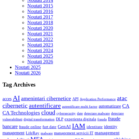
Noutati 2014
Noutati 2015
Noutati 2016
Noutati 2017
Noutati 2018
Noutati 2020
Noutati 2021
Noutati 2022
Noutati 2023
Noutati 2024
Noutati 2025
Noutati 2026
Noutati 2025
Noutati 2026
Tag Archives
AI
atac
amenintari cibernetice
acces
API
Application Performance
autentificare
cibernetic
CA
automatizare
autentificare multi factor
cloud
CA Technologies
cybersecurity
date
detectare malware
detectare
fraude
DLP
experienta digitala
vulnerabilitati
digital transformation
frauda
IAM
bancare
GenAI
identity
fraude online
furt date
identitate
management
management
LifeRay
management servicii IT
malware
MFA