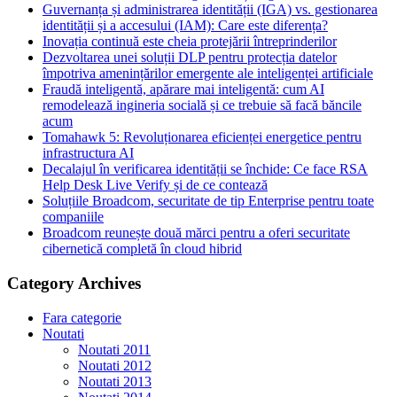
Guvernanța și administrarea identității (IGA) vs. gestionarea
identității și a accesului (IAM): Care este diferența?
Inovația continuă este cheia protejării întreprinderilor
Dezvoltarea unei soluții DLP pentru protecția datelor
împotriva amenințărilor emergente ale inteligenței artificiale
Fraudă inteligentă, apărare mai inteligentă: cum AI
remodelează ingineria socială și ce trebuie să facă băncile
acum
Tomahawk 5: Revoluționarea eficienței energetice pentru
infrastructura AI
Decalajul în verificarea identității se închide: Ce face RSA
Help Desk Live Verify și de ce contează
Soluțiile Broadcom, securitate de tip Enterprise pentru toate
companiile
Broadcom reunește două mărci pentru a oferi securitate
cibernetică completă în cloud hibrid
Category Archives
Fara categorie
Noutati
Noutati 2011
Noutati 2012
Noutati 2013