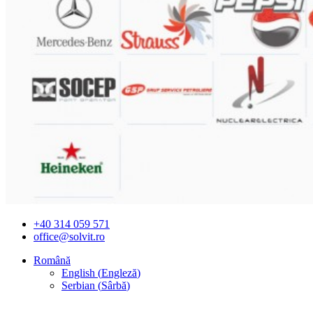
+40 314 059 571
office@solvit.ro
Română
English
(
Engleză
)
Serbian
(
Sârbă
)