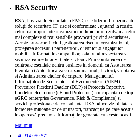
RSA Security
RSA, Divizia de Securitate a EMC, este lider in furnizorea de
soluții de securitate IT, risc si conformitate , ajutand la reusita
celor mai importante organizatii din lume prin rezolvarea celor
mai complexe si mai sensibile provocari privind securitatea.
Aceste provocari includ gestionarea riscului organizational,
protejarea accesului partenerilor , clientilor si angajatilor
mobili la informatiile companiilor, asigurand respectarea si
securizarea mediilor virtuale si cloud. Prin combinarea de
controale esentiale pentru business in domenii ca Asigurarea
Identitatii (Autentificarea cu 2 sau mai mulți factori), Criptarea
si Administrarea cheilor de criptare, Managementul
Informațiilor de Securitate si al Evenimentelor (SIEM),
Prevenirea Pierderii Datelor (DLP) si Protecția împotriva
fraudelor electronice (eFraud Protection), cu capacitati de top
eGRC (enterprise Governance, Risk & Compliance) si
servicii profesionale de consultanta, RSA aduce vizibilitate si
încredere milioanelor de utilizatori, tranzacțiile pe care aceștia
le operează precum si informațiilor generate cu aceste ocazii.
Mai mult
+40 314 059 571