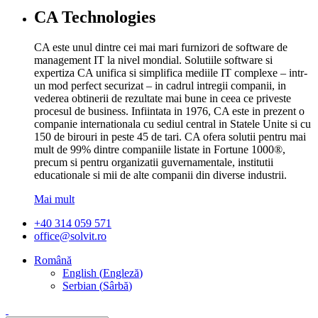
CA Technologies
CA este unul dintre cei mai mari furnizori de software de
management IT la nivel mondial. Solutiile software si
expertiza CA unifica si simplifica mediile IT complexe – intr-
un mod perfect securizat – in cadrul intregii companii, in
vederea obtinerii de rezultate mai bune in ceea ce priveste
procesul de business. Infiintata in 1976, CA este in prezent o
companie internationala cu sediul central in Statele Unite si cu
150 de birouri in peste 45 de tari. CA ofera solutii pentru mai
mult de 99% dintre companiile listate in Fortune 1000®,
precum si pentru organizatii guvernamentale, institutii
educationale si mii de alte companii din diverse industrii.
Mai mult
+40 314 059 571
office@solvit.ro
Română
English
(
Engleză
)
Serbian
(
Sârbă
)