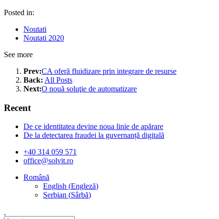
Posted in:
Noutati
Noutati 2020
See more
Prev:
CA oferă fluidizare prin integrare de resurse
Back:
All Posts
Next:
O nouă soluţie de automatizare
Recent
De ce identitatea devine noua linie de apărare
De la detectarea fraudei la guvernanță digitală
+40 314 059 571
office@solvit.ro
Română
English
(
Engleză
)
Serbian
(
Sârbă
)