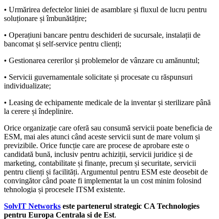
• Urmărirea defectelor liniei de asamblare și fluxul de lucru pentru
soluționare și îmbunătățire;
• Operațiuni bancare pentru deschideri de sucursale, instalații de
bancomat și self-service pentru clienți;
• Gestionarea cererilor și problemelor de vânzare cu amănuntul;
• Servicii guvernamentale solicitate și procesate cu răspunsuri
individualizate;
• Leasing de echipamente medicale de la inventar și sterilizare până
la cerere și îndeplinire.
Orice organizație care oferă sau consumă servicii poate beneficia de
ESM, mai ales atunci când aceste servicii sunt de mare volum și
previzibile. Orice funcție care are procese de aprobare este o
candidată bună, inclusiv pentru achiziții, servicii juridice și de
marketing, contabilitate și finanțe, precum și securitate, servicii
pentru clienți și facilități. Argumentul pentru ESM este deosebit de
convingător când poate fi implementat la un cost minim folosind
tehnologia și procesele ITSM existente.
SolvIT Networks
este partenerul strategic CA Technologies
pentru Europa Centrala si de Est
.