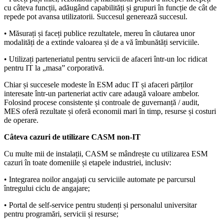
cu câteva funcții, adăugând capabilități și grupuri în funcție de cât de
repede pot avansa utilizatorii. Succesul generează succesul.
• Măsurați și faceți publice rezultatele, mereu în căutarea unor
modalități de a extinde valoarea și de a vă îmbunătăți serviciile.
• Utilizați parteneriatul pentru servicii de afaceri într-un loc ridicat
pentru IT la „masa” corporativă.
Chiar și succesele modeste în ESM aduc IT și afaceri părților
interesate într-un parteneriat activ care adaugă valoare ambelor.
Folosind procese consistente și controale de guvernanță / audit,
MES oferă rezultate și oferă economii mari în timp, resurse și costuri
de operare.
Câteva cazuri de utilizare CASM non-IT
Cu multe mii de instalații, CASM se mândrește cu utilizarea ESM
cazuri în toate domeniile și etapele industriei, inclusiv:
• Integrarea noilor angajați cu serviciile automate pe parcursul
întregului ciclu de angajare;
• Portal de self-service pentru studenți și personalul universitar
pentru programări, servicii și resurse;