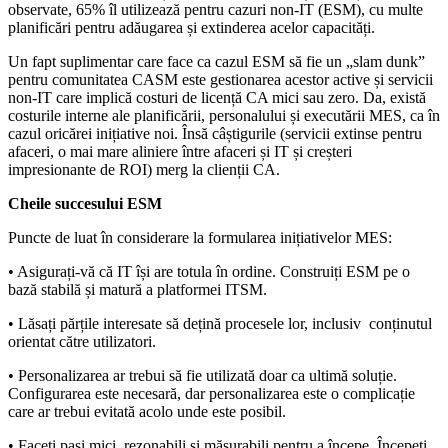
observate, 65% îl utilizează pentru cazuri non-IT (ESM), cu multe
planificări pentru adăugarea și extinderea acelor capacități.
Un fapt suplimentar care face ca cazul ESM să fie un „slam dunk”
pentru comunitatea CASM este gestionarea acestor active și servicii
non-IT care implică costuri de licență CA mici sau zero. Da, există
costurile interne ale planificării, personalului și executării MES, ca în
cazul oricărei inițiative noi. Însă câștigurile (servicii extinse pentru
afaceri, o mai mare aliniere între afaceri și IT și creșteri
impresionante de ROI) merg la clienții CA.
Cheile succesului ESM
Puncte de luat în considerare la formularea inițiativelor MES:
• Asigurați-vă că IT își are totula în ordine. Construiți ESM pe o
bază stabilă și matură a platformei ITSM.
• Lăsați părțile interesate să dețină procesele lor, inclusiv conținutul
orientat către utilizatori.
• Personalizarea ar trebui să fie utilizată doar ca ultimă soluție.
Configurarea este necesară, dar personalizarea este o complicație
care ar trebui evitată acolo unde este posibil.
• Faceți pași mici, rezonabili și măsurabili pentru a începe. Începeți