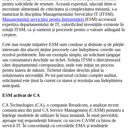
pentru solicitările de resetare. Această expertiză, născută dintr-o
necesitate alimentată de criticitatea și complexitatea misiunii, s-a
maturizat în disciplina Managementului Serviciilor IT (ITSM).
Managementul serviciilor pentru întreprinderi
(ESM) accesează
expertiza departamentului de IT, valorificând investițiile existente în
soluții ITSM, ca și oamenii și procesele pentru o valoare adăugată în
creștere.
Cele mai reușite inițiative ESM sunt conduse și deținute și de părțile
interesate din afaceri deține procesele care îndeplinesc cererile sau
rezolvă problemele. Într-un exemplu simplu, un solicitant (angajat
sau consumator) deschide un tichet. Soluția ITSM o direcționează
către departamentul corespunzător, unde este inițiat un process
pentru luarea de măsuri. Tichetul rămâne deschis până la
soluționarea necesității. Pe tot parcursul ciclului complet auditat,
solicitantul este ținut la curent cu starea și rezoluția sau îndeplinirea
anticipată.
ESM activat de CA
CA Technologies (CA), o companie Broadcom, a analizat recent
comunicatea din jurul CA Service Management (CASM) pemntru a
înțelege modelele de utilizare în baza instalată. În mod previzibil,
aproape toți respondenții folosesc cu succes CASM ca birou de
servicii IT. În concordanță cu cercetările EMA și tendințele