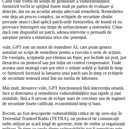
Când vine vorba de soluții de gestionare a vulnerabilităților,
furnizorii vechi se sprijină foarte mult pe partea de evaluare și
detecție, dar nu au acordat atenția adecvată remedierii. Remedierea
este deja un proces complex, iar echipele de securitate rămân
precaute atunci când aplică patch-urile furnizorilor, de teamă să nu
provoace întreruperi sau timpi de nefuncționare a sistemelor. Chiar
dacă este disponibil un patch, adesea intervine o perioadă de
așteptare pentru a minimiza orice risc potențial.
vuln_GPT este un motor de remediere AI, care poate genera
automat un script de remediere pentru a executa o serie de acțiuni.
De exemplu, scripturile pot elimina un fișier, pot închide un port, pot
dezactiva un protocol sau pot iniția un control compensator. Toate
acestea sunt strategii care pot oferi o soluție solidă și fiabilă în timp
ce furnizorii lucrează la lansarea unui patch sau în timp ce echipele
de securitate testează unul într-un mediu de laborator.
Mai mult, deoarece vuln_GPT funcționează fără intervenția umană,
face și detectarea și remedierea vulnerabilităților mai rapide și mai
rentabile, fără a fi nevoie de echipe mari de cercetare sau de ingineri
de securitate foarte calificați, economisind timp și bani.
Recent, au fost descoperite vulnerabilități critice de tip zero-day în
Terrestrial Trunked Radio (TETRA), un protocol de comunicații
radio utilizat pe scară largă de guverne, forțe de ordine și organizații
militare. În timp ce unele dintre vulnerabilități pot fi remediate prin