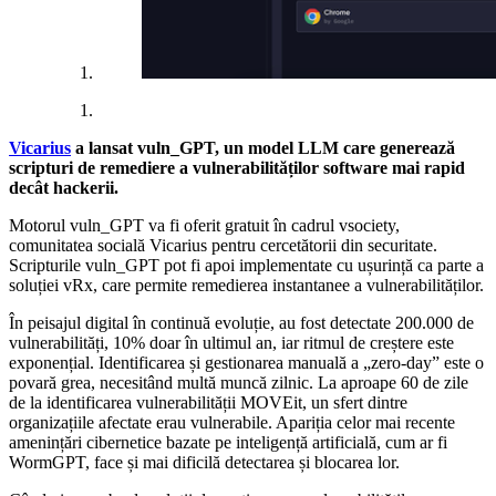
Vicarius
a lansat vuln_GPT, un model LLM care generează
scripturi de remediere a vulnerabilităților software mai rapid
decât hackerii.
Motorul vuln_GPT va fi oferit gratuit în cadrul vsociety,
comunitatea socială Vicarius pentru cercetătorii din securitate.
Scripturile vuln_GPT pot fi apoi implementate cu ușurință ca parte a
soluției vRx, care permite remedierea instantanee a vulnerabilităților.
În peisajul digital în continuă evoluție, au fost detectate 200.000 de
vulnerabilități, 10% doar în ultimul an, iar ritmul de creștere este
exponențial. Identificarea și gestionarea manuală a „zero-day” este o
povară grea, necesitând multă muncă zilnic. La aproape 60 de zile
de la identificarea vulnerabilității MOVEit, un sfert dintre
organizațiile afectate erau vulnerabile. Apariția celor mai recente
amenințări cibernetice bazate pe inteligență artificială, cum ar fi
WormGPT, face și mai dificilă detectarea și blocarea lor.