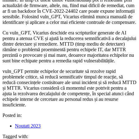
actualizări de firmware, altele, nu, fiind mai dificil de remediat, cum
ar fi un backdoor în CVE-2022-24402 care poate expune informații
sensibile. Folosind vuln_GPT, Vicarius elimină munca manuală de
identificare și aplicare a celor mai eficiente controale de compensare.
Cu vuln_GPT, Vicarius deschide era scripturilor generate de AI
pentru a atenua CVE și ajută la reducerea semnificativă a decalajului
dintre detectare și remediere. MTTD (timp mediu de detectare)
rămâne o problemă proeminentă pentru echipele IT, dar MTTR
prezintă o provocare și mai mare, deoarece majoritatea echipelor nu
sunt bine echipate pentru a remedia rapid vulnerabilitățile.
vuln_GPT permite echipelor de securitate să rezolve rapid
problemele critice, să reducă semnificativ timpul de reacție, să
reducă consecințele costisitoare ale unui incident și să reducă MTTD
și MTTR. Vicarius consideră că momentul este potrivit pentru a
ajuta la rezolvarea decalajului de competențe, în special atunci când
echipele interne de cercetare au personal redus și au resurse
insuficiente.
Posted in:
Noutati 2023
Tagged with: