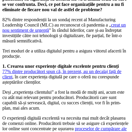
se vor confrunta. Deci, ce pot face organizațiile pentru a nu fi
eliminate de fiecare nou val de astfel de probleme?
82% dintre respondenții la un sondaj recent al Manufacturing
Leadership Council (MLC) au recunoscut că pandemia a „
creat un
nou sentiment de urgență
” în rândul liderilor, care și-au îndreptat
investițiile către noi tehnologii și digitalizare, fie parțial, fie într-o
măsură semnificativă.
Trei moduri de a utiliza digitalul pentru a asigura viitorul afacerii în
producție.
1. Crearea unor experiențe digitale excelente pentru clienți
77% dintre producători spun că, în prezent, au un decalaj față de
client
, în care experiența digitală pe care o oferă nu corespunde
așteptărilor clienților.
Deși „experiența clientului” a fost la modă de mulți ani, acum este
cu atât mai relevant pentru producători. Producătorii care sunt
capabili să-și servească, digital, cu succes clienții, vor fi în prim-
plan, mai ales acum.
O experiență digitală excelentă va necesita mai mult decât plasarea
de comenzi online. Producătorii trebuie să se asigure că experiențele
lor online sunt concentrate pe ușurarea
proceselor de cumpărare ale