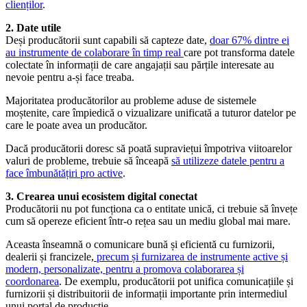
clienților
.
2. Date utile
Deși producătorii sunt capabili să capteze date,
doar 67% dintre ei
au instrumente de colaborare în timp real
care pot transforma datele
colectate în informații de care angajații sau părțile interesate au
nevoie pentru a-și face treaba.
Majoritatea producătorilor au probleme aduse de sistemele
moștenite, care împiedică o vizualizare unificată a tuturor datelor pe
care le poate avea un producător.
Dacă producătorii doresc să poată supraviețui împotriva viitoarelor
valuri de probleme, trebuie să înceapă
să utilizeze datele pentru a
face îmbunătățiri pro active
.
3. Crearea unui ecosistem digital conectat
Producătorii nu pot funcționa ca o entitate unică, ci trebuie să învețe
cum să opereze eficient într-o rețea sau un mediu global mai mare.
Aceasta înseamnă o comunicare bună și eficientă cu furnizorii,
dealerii și francizele,
precum și furnizarea de instrumente active și
modern, personalizate, pentru a promova colaborarea și
coordonarea
. De exemplu, producătorii pot unifica comunicațiile și
furnizorii și distribuitorii de informații importante prin intermediul
unui portal de producție.