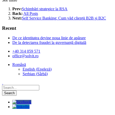
See more
Prev:
Schimbări strategice la RSA
Back:
All Posts
Next:
Self Service Banking: Cum văd clienții B2B și B2C
Recent
De ce identitatea devine noua linie de apărare
De la detectarea fraudei la guvernanță digitală
+40 314 059 571
office@solvit.ro
Română
English
(
Engleză
)
Serbian
(
Sârbă
)