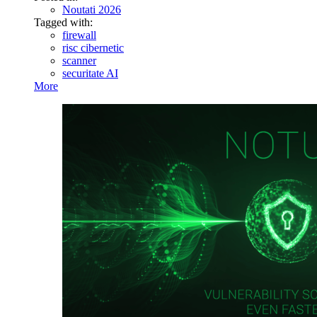
Noutati 2026
Tagged with:
firewall
risc cibernetic
scanner
securitate AI
More