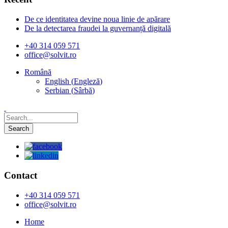
De ce identitatea devine noua linie de apărare
De la detectarea fraudei la guvernanță digitală
+40 314 059 571
office@solvit.ro
Română
English
(
Engleză
)
Serbian
(
Sârbă
)
Contact
+40 314 059 571
office@solvit.ro
Home