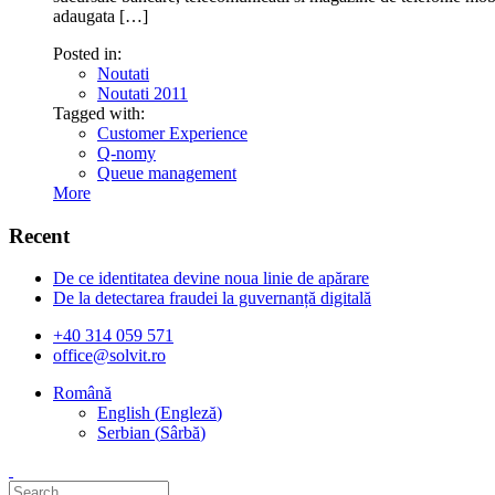
adaugata […]
Posted in:
Noutati
Noutati 2011
Tagged with:
Customer Experience
Q-nomy
Queue management
More
Recent
De ce identitatea devine noua linie de apărare
De la detectarea fraudei la guvernanță digitală
+40 314 059 571
office@solvit.ro
Română
English
(
Engleză
)
Serbian
(
Sârbă
)