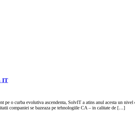
a IT
t pe o curba evolutiva ascendenta, SolvIT a atins anul acesta un nivel de 
itatii companiei se bazeaza pe tehnologiile CA – in calitate de […]