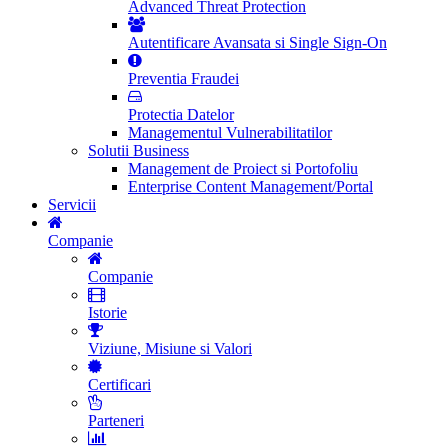
Advanced Threat Protection
Autentificare Avansata si Single Sign-On
Preventia Fraudei
Protectia Datelor
Managementul Vulnerabilitatilor
Solutii Business
Management de Proiect si Portofoliu
Enterprise Content Management/Portal
Servicii
Companie
Companie
Istorie
Viziune, Misiune si Valori
Certificari
Parteneri