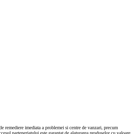
 de remediere imediata a problemei si centre de vanzari, precum
cesul parteneriatului este garantat de alaturarea produselor cu valoare