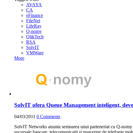
AVAYA
CA
eFinance
FileNet
LifeRay
Q-nomy
QlikTech
RSA
SolvIT
VMWare
More
SolvIT ofera Queue Management inteligent, de
04/03/2011
0
Comments
SolvIT Networks anunta semnarea unui parteneriat cu Q-nomy Inc,
sucursale bancare, telecomunicatii si magazine de telefonie mobi