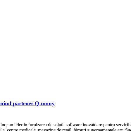
venind partener Q-nomy
 un lider in furnizarea de solutii software inovatoare pentru servicii
la, centre medicale, magazine de retail, birouri guvernamentale etc. Suc