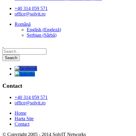
+40 314 059 571
office@solvit.ro
Română
English
(
Engleză
)
Serbian
(
Sârbă
)
Contact
+40 314 059 571
office@solvit.ro
Home
Harta Site
Contact
© Copyright 2005 - 2014 SolvIT Networks