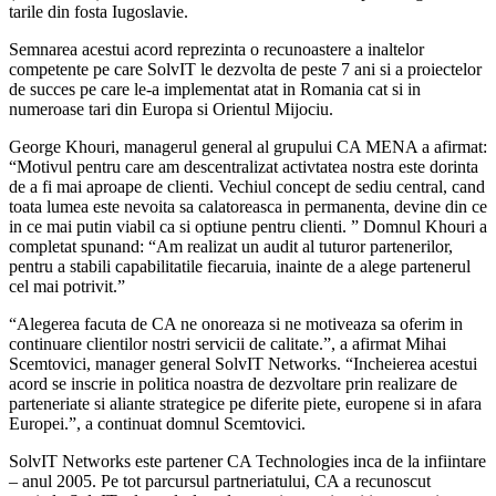
tarile din fosta Iugoslavie.
Semnarea acestui acord reprezinta o recunoastere a inaltelor
competente pe care SolvIT le dezvolta de peste 7 ani si a proiectelor
de succes pe care le-a implementat atat in Romania cat si in
numeroase tari din Europa si Orientul Mijociu.
George Khouri, managerul general al grupului CA MENA a afirmat:
“Motivul pentru care am descentralizat activtatea nostra este dorinta
de a fi mai aproape de clienti. Vechiul concept de sediu central, cand
toata lumea este nevoita sa calatoreasca in permanenta, devine din ce
in ce mai putin viabil ca si optiune pentru clienti. ” Domnul Khouri a
completat spunand: “Am realizat un audit al tuturor partenerilor,
pentru a stabili capabilitatile fiecaruia, inainte de a alege partenerul
cel mai potrivit.”
“Alegerea facuta de CA ne onoreaza si ne motiveaza sa oferim in
continuare clientilor nostri servicii de calitate.”, a afirmat Mihai
Scemtovici, manager general SolvIT Networks. “Incheierea acestui
acord se inscrie in politica noastra de dezvoltare prin realizare de
parteneriate si aliante strategice pe diferite piete, europene si in afara
Europei.”, a continuat domnul Scemtovici.
SolvIT Networks este partener CA Technologies inca de la infiintare
– anul 2005. Pe tot parcursul partneriatului, CA a recunoscut