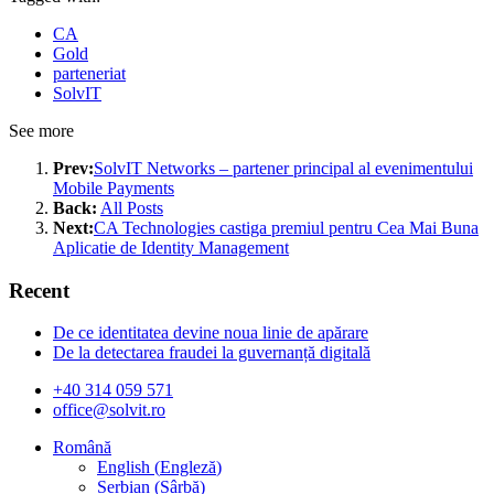
CA
Gold
parteneriat
SolvIT
See more
Prev:
SolvIT Networks – partener principal al evenimentului
Mobile Payments
Back:
All Posts
Next:
CA Technologies castiga premiul pentru Cea Mai Buna
Aplicatie de Identity Management
Recent
De ce identitatea devine noua linie de apărare
De la detectarea fraudei la guvernanță digitală
+40 314 059 571
office@solvit.ro
Română
English
(
Engleză
)
Serbian
(
Sârbă
)