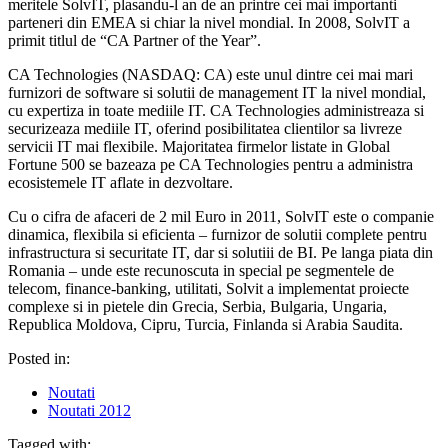
meritele SolvIT, plasandu-l an de an printre cei mai importanti
parteneri din EMEA si chiar la nivel mondial. In 2008, SolvIT a
primit titlul de “CA Partner of the Year”.
CA Technologies (NASDAQ: CA) este unul dintre cei mai mari
furnizori de software si solutii de management IT la nivel mondial,
cu expertiza in toate mediile IT. CA Technologies administreaza si
securizeaza mediile IT, oferind posibilitatea clientilor sa livreze
servicii IT mai flexibile. Majoritatea firmelor listate in Global
Fortune 500 se bazeaza pe CA Technologies pentru a administra
ecosistemele IT aflate in dezvoltare.
Cu o cifra de afaceri de 2 mil Euro in 2011, SolvIT este o companie
dinamica, flexibila si eficienta – furnizor de solutii complete pentru
infrastructura si securitate IT, dar si solutiii de BI. Pe langa piata din
Romania – unde este recunoscuta in special pe segmentele de
telecom, finance-banking, utilitati, Solvit a implementat proiecte
complexe si in pietele din Grecia, Serbia, Bulgaria, Ungaria,
Republica Moldova, Cipru, Turcia, Finlanda si Arabia Saudita.
Posted in:
Noutati
Noutati 2012
Tagged with: