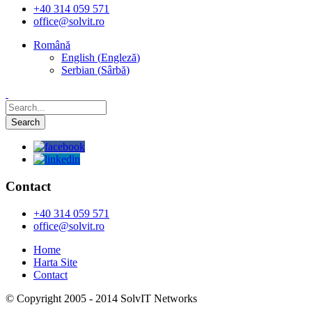
+40 314 059 571
office@solvit.ro
Română
English
(
Engleză
)
Serbian
(
Sârbă
)
Contact
+40 314 059 571
office@solvit.ro
Home
Harta Site
Contact
© Copyright 2005 - 2014 SolvIT Networks