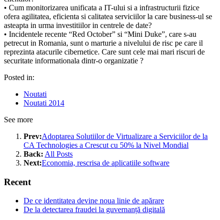
• Cum monitorizarea unificata a IT-ului si a infrastructurii fizice
ofera agilitatea, eficienta si calitatea serviciilor la care business-ul se
asteapta in urma investitiilor in centrele de date?
• Incidentele recente “Red October” si “Mini Duke”, care s-au
petrecut in Romania, sunt o marturie a nivelului de risc pe care il
reprezinta atacurile cibernetice. Care sunt cele mai mari riscuri de
securitate informationala dintr-o organizatie ?
Posted in:
Noutati
Noutati 2014
See more
Prev:
Adoptarea Solutiilor de Virtualizare a Serviciilor de la
CA Technologies a Crescut cu 50% la Nivel Mondial
Back:
All Posts
Next:
Economia, rescrisa de aplicatiile software
Recent
De ce identitatea devine noua linie de apărare
De la detectarea fraudei la guvernanță digitală