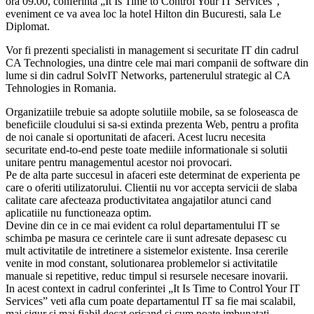
ora 09.00, conferinta „It Is Time to Control Your IT Services”,
eveniment ce va avea loc la hotel Hilton din Bucuresti, sala Le
Diplomat.
Vor fi prezenti specialisti in management si securitate IT din cadrul
CA Technologies, una dintre cele mai mari companii de software din
lume si din cadrul SolvIT Networks, partenerulul strategic al CA
Tehnologies in Romania.
Organizatiile trebuie sa adopte solutiile mobile, sa se foloseasca de
beneficiile cloudului si sa-si extinda prezenta Web, pentru a profita
de noi canale si oportunitati de afaceri. Acest lucru necesita
securitate end-to-end peste toate mediile informationale si solutii
unitare pentru managementul acestor noi provocari.
Pe de alta parte succesul in afaceri este determinat de experienta pe
care o oferiti utilizatorului. Clientii nu vor accepta servicii de slaba
calitate care afecteaza productivitatea angajatilor atunci cand
aplicatiile nu functioneaza optim.
Devine din ce in ce mai evident ca rolul departamentului IT se
schimba pe masura ce cerintele care ii sunt adresate depasesc cu
mult activitatile de intretinere a sistemelor existente. Insa cererile
venite in mod constant, solutionarea problemelor si activitatile
manuale si repetitive, reduc timpul si resursele necesare inovarii.
In acest context in cadrul conferintei „It Is Time to Control Your IT
Services” veti afla cum poate departamentul IT sa fie mai scalabil,
mai sigur si mai fiabil decat oricand si cum poate imbunatati