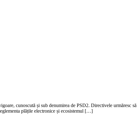
în vigoare, cunoscută și sub denumirea de PSD2. Directivele urmăresc să
reglementa plățile electronice și ecosistemul […]