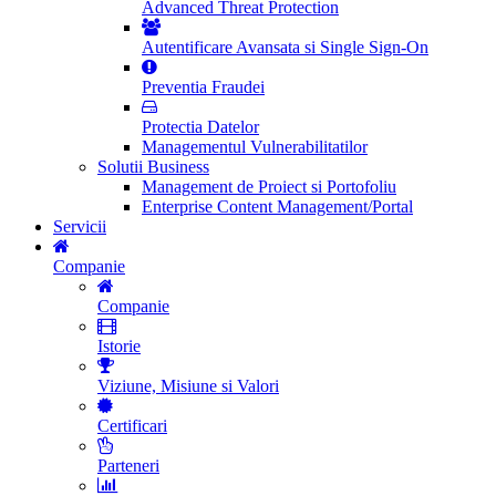
Advanced Threat Protection
Autentificare Avansata si Single Sign-On
Preventia Fraudei
Protectia Datelor
Managementul Vulnerabilitatilor
Solutii Business
Management de Proiect si Portofoliu
Enterprise Content Management/Portal
Servicii
Companie
Companie
Istorie
Viziune, Misiune si Valori
Certificari
Parteneri