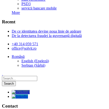
PSD3
servicii bancare mobile
More
Recent
De ce identitatea devine noua linie de apărare
De la detectarea fraudei la guvernanță digitală
+40 314 059 571
office@solvit.ro
Română
English
(
Engleză
)
Serbian
(
Sârbă
)
Contact