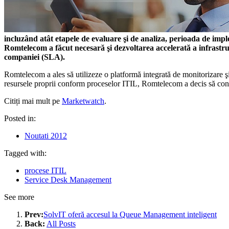
incluzând atât etapele de evaluare şi de analiza, perioada de imple
Romtelecom a făcut necesară şi dezvoltarea accelerată a infrastruct
companiei (SLA).
Romtelecom a ales să utilizeze o platformă integrată de monitorizare ş
resursele proprii conform proceselor ITIL, Romtelecom a decis să consoli
Citiți mai mult pe
Marketwatch
.
Posted in:
Noutati 2012
Tagged with:
procese ITIL
Service Desk Management
See more
Prev:
SolvIT oferă accesul la Queue Management inteligent
Back:
All Posts