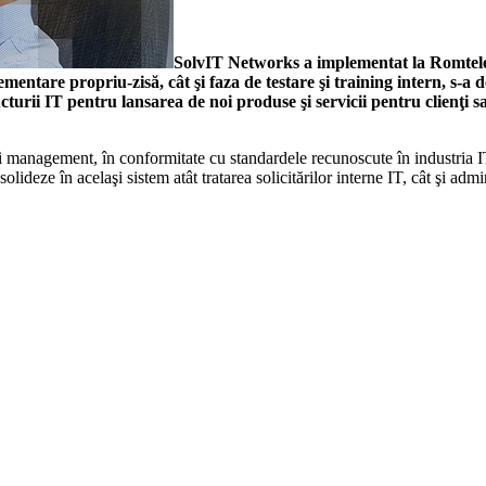
SolvIT Networks a implementat la Romtel
mentare propriu-zisă, cât şi faza de testare şi training intern, s-a 
urii IT pentru lansarea de noi produse şi servicii pentru clienţi sa
i management, în conformitate cu standardele recunoscute în industria I
deze în acelaşi sistem atât tratarea solicitărilor interne IT, cât şi admi