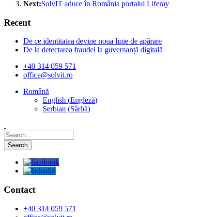
Next:
SolvIT aduce în România portalul Liferay
Recent
De ce identitatea devine noua linie de apărare
De la detectarea fraudei la guvernanță digitală
+40 314 059 571
office@solvit.ro
Română
English
(
Engleză
)
Serbian
(
Sârbă
)
Contact
+40 314 059 571