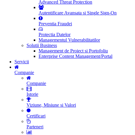
Advanced Threat Protection
Autentificare Avansata si Single Sign-On
Preventia Fraudei
Protectia Datelor
Managementul Vulnerabilitatilor
Solutii Business
Management de Proiect si Portofoliu
Enterprise Content Management/Portal
Servicii
Companie
Companie
Istorie
Viziune, Misiune si Valori
Certificari
Parteneri