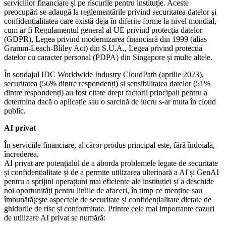
serviciilor financiare și pe riscurile pentru instituție. Aceste
preocupări se adaugă la reglementările privind securitatea datelor și
confidențialitatea care există deja în diferite forme la nivel mondial,
cum ar fi Regulamentul general al UE privind protecția datelor
(GDPR), Legea privind modernizarea financiară din 1999 (alias
Gramm-Leach-Bliley Act) din S.U.A., Legea privind protecția
datelor cu caracter personal (PDPA) din Singapore și multe altele.
În sondajul IDC Worldwide Industry CloudPath (aprilie 2023),
securitatea (56% dintre respondenți) și sensibilitatea datelor (51%
dintre respondenți) au fost citate drept factorii principali pentru a
determina dacă o aplicație sau o sarcină de lucru s-ar muta în cloud
public.
AI privat
În serviciile financiare, al căror produs principal este, fără îndoială,
încrederea,
AI privat are potențialul de a aborda problemele legate de securitate
și confidențialitate și de a permite utilizarea ulterioară a AI și GenAI
pentru a sprijini operațiuni mai eficiente ale instituției și a deschide
noi oportunități pentru liniile de afaceri, în timp ce menține sau
îmbunătăţeşte aspectele de securitate și confidențialitate dictate de
ghidurile de risc și conformitate. Printre cele mai importante cazuri
de utilizare AI privat se numără: