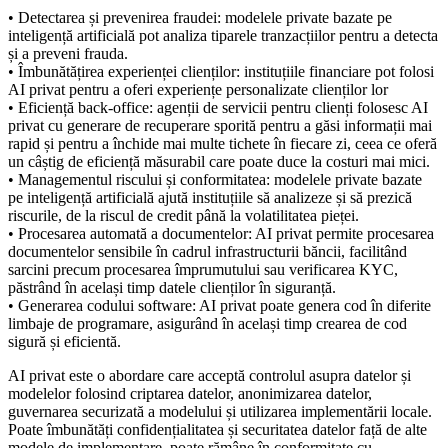
• Detectarea și prevenirea fraudei: modelele private bazate pe
inteligență artificială pot analiza tiparele tranzacțiilor pentru a detecta
și a preveni frauda.
• Îmbunătățirea experienței clienților: instituțiile financiare pot folosi
AI privat pentru a oferi experiențe personalizate clienților lor
• Eficiență back-office: agenții de servicii pentru clienți folosesc AI
privat cu generare de recuperare sporită pentru a găsi informații mai
rapid și pentru a închide mai multe tichete în fiecare zi, ceea ce oferă
un câștig de eficiență măsurabil care poate duce la costuri mai mici.
• Managementul riscului și conformitatea: modelele private bazate
pe inteligență artificială ajută instituțiile să analizeze și să prezică
riscurile, de la riscul de credit până la volatilitatea pieței.
• Procesarea automată a documentelor: AI privat permite procesarea
documentelor sensibile în cadrul infrastructurii băncii, facilitând
sarcini precum procesarea împrumutului sau verificarea KYC,
păstrând în același timp datele clienților în siguranță.
• Generarea codului software: AI privat poate genera cod în diferite
limbaje de programare, asigurând în același timp crearea de cod
sigură și eficientă.
AI privat este o abordare care acceptă controlul asupra datelor și
modelelor folosind criptarea datelor, anonimizarea datelor,
guvernarea securizată a modelului și utilizarea implementării locale.
Poate îmbunătăți confidențialitatea și securitatea datelor față de alte
modele de implementare, poate rămâne în conformitate cu