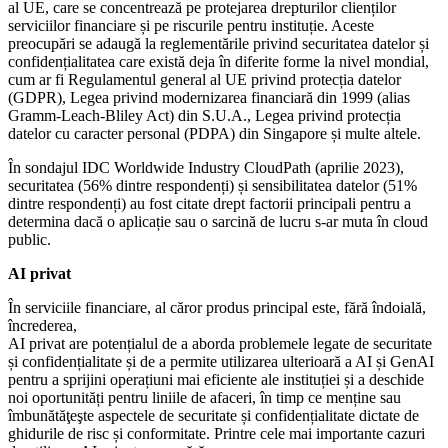
al UE, care se concentrează pe protejarea drepturilor clienților
serviciilor financiare și pe riscurile pentru instituție. Aceste
preocupări se adaugă la reglementările privind securitatea datelor și
confidențialitatea care există deja în diferite forme la nivel mondial,
cum ar fi Regulamentul general al UE privind protecția datelor
(GDPR), Legea privind modernizarea financiară din 1999 (alias
Gramm-Leach-Bliley Act) din S.U.A., Legea privind protecția
datelor cu caracter personal (PDPA) din Singapore și multe altele.
În sondajul IDC Worldwide Industry CloudPath (aprilie 2023),
securitatea (56% dintre respondenți) și sensibilitatea datelor (51%
dintre respondenți) au fost citate drept factorii principali pentru a
determina dacă o aplicație sau o sarcină de lucru s-ar muta în cloud
public.
AI privat
În serviciile financiare, al căror produs principal este, fără îndoială,
încrederea,
AI privat are potențialul de a aborda problemele legate de securitate
și confidențialitate și de a permite utilizarea ulterioară a AI și GenAI
pentru a sprijini operațiuni mai eficiente ale instituției și a deschide
noi oportunități pentru liniile de afaceri, în timp ce menține sau
îmbunătăţeşte aspectele de securitate și confidențialitate dictate de
ghidurile de risc și conformitate. Printre cele mai importante cazuri