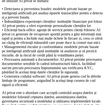
de utilizare AI privat se numără:
• Detectarea și prevenirea fraudei: modelele private bazate pe
inteligență artificială pot analiza tiparele tranzacțiilor pentru a detecta
și a preveni frauda.
• Îmbunătățirea experienței clienților: instituțiile financiare pot folosi
AI privat pentru a oferi experiențe personalizate clienților lor
• Eficiență back-office: agenții de servicii pentru clienți folosesc AI
privat cu generare de recuperare sporită pentru a găsi informații mai
rapid și pentru a închide mai multe tichete în fiecare zi, ceea ce oferă
un câștig de eficiență măsurabil care poate duce la costuri mai mici.
• Managementul riscului și conformitatea: modelele private bazate
pe inteligență artificială ajută instituțiile să analizeze și să prezică
riscurile, de la riscul de credit până la volatilitatea pieței.
• Procesarea automată a documentelor: AI privat permite procesarea
documentelor sensibile în cadrul infrastructurii băncii, facilitând
sarcini precum procesarea împrumutului sau verificarea KYC,
păstrând în același timp datele clienților în siguranță.
• Generarea codului software: AI privat poate genera cod în diferite
limbaje de programare, asigurând în același timp crearea de cod
sigură și eficientă.
AI privat este o abordare care acceptă controlul asupra datelor și
modelelor folosind criptarea datelor, anonimizarea datelor,
guvernarea securizată a modelului și utilizarea implementării locale.