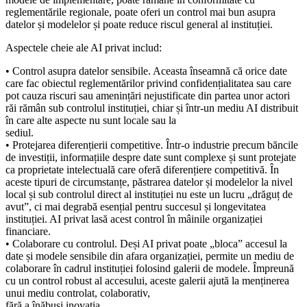
reglementările regionale, poate oferi un control mai bun asupra
datelor și modelelor și poate reduce riscul general al instituției.
Aspectele cheie ale AI privat includ:
• Control asupra datelor sensibile. Aceasta înseamnă că orice date
care fac obiectul reglementărilor privind confidențialitatea sau care
pot cauza riscuri sau amenințări nejustificate din partea unor actori
răi rămân sub controlul instituției, chiar și într-un mediu AI distribuit
în care alte aspecte nu sunt locale sau la
sediul.
• Protejarea diferențierii competitive. Într-o industrie precum băncile
de investiții, informațiile despre date sunt complexe și sunt protejate
ca proprietate intelectuală care oferă diferențiere competitivă. În
aceste tipuri de circumstanțe, păstrarea datelor și modelelor la nivel
local și sub controlul direct al instituției nu este un lucru „drăguț de
avut”, ci mai degrabă esențial pentru succesul și longevitatea
instituției. AI privat lasă acest control în mâinile organizației
financiare.
• Colaborare cu controlul. Deși AI privat poate „bloca” accesul la
date și modele sensibile din afara organizației, permite un mediu de
colaborare în cadrul instituției folosind galerii de modele. Împreună
cu un control robust al accesului, aceste galerii ajută la menținerea
unui mediu controlat, colaborativ,
fără a înăbuși inovația.