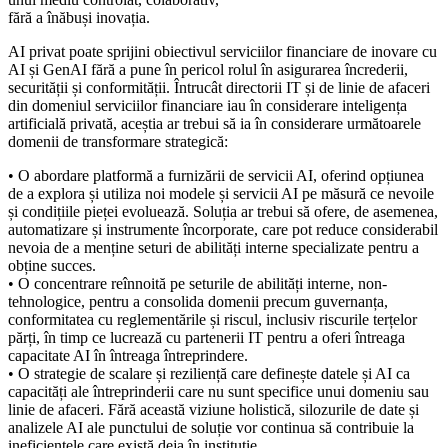
fără a înăbuși inovația.
AI privat poate sprijini obiectivul serviciilor financiare de inovare cu
AI și GenAI fără a pune în pericol rolul în asigurarea încrederii,
securității și conformității. Întrucât directorii IT și de linie de afaceri
din domeniul serviciilor financiare iau în considerare inteligența
artificială privată, aceștia ar trebui să ia în considerare următoarele
domenii de transformare strategică:
• O abordare platformă a furnizării de servicii AI, oferind opțiunea
de a explora și utiliza noi modele și servicii AI pe măsură ce nevoile
și condițiile pieței evoluează. Soluția ar trebui să ofere, de asemenea,
automatizare și instrumente încorporate, care pot reduce considerabil
nevoia de a menține seturi de abilități interne specializate pentru a
obține succes.
• O concentrare reînnoită pe seturile de abilități interne, non-
tehnologice, pentru a consolida domenii precum guvernanța,
conformitatea cu reglementările și riscul, inclusiv riscurile terțelor
părți, în timp ce lucrează cu partenerii IT pentru a oferi întreaga
capacitate AI în întreaga întreprindere.
• O strategie de scalare și reziliență care definește datele și AI ca
capacități ale întreprinderii care nu sunt specifice unui domeniu sau
linie de afaceri. Fără această viziune holistică, silozurile de date și
analizele AI ale punctului de soluție vor continua să contribuie la
ineficiențele care există deja în instituție.