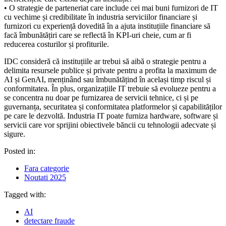
• O strategie de parteneriat care include cei mai buni furnizori de IT
cu vechime și credibilitate în industria serviciilor financiare și
furnizori cu experiență dovedită în a ajuta instituțiile financiare să
facă îmbunătățiri care se reflectă în KPI-uri cheie, cum ar fi
reducerea costurilor și profiturile.
IDC consideră că instituțiile ar trebui să aibă o strategie pentru a
delimita resursele publice și private pentru a profita la maximum de
AI și GenAI, menținând sau îmbunătățind în același timp riscul și
conformitatea. În plus, organizațiile IT trebuie să evolueze pentru a
se concentra nu doar pe furnizarea de servicii tehnice, ci și pe
guvernanța, securitatea și conformitatea platformelor și capabilităților
pe care le dezvoltă. Industria IT poate furniza hardware, software și
servicii care vor sprijini obiectivele băncii cu tehnologii adecvate și
sigure.
Posted in:
Fara categorie
Noutati 2025
Tagged with:
AI
detectare fraude