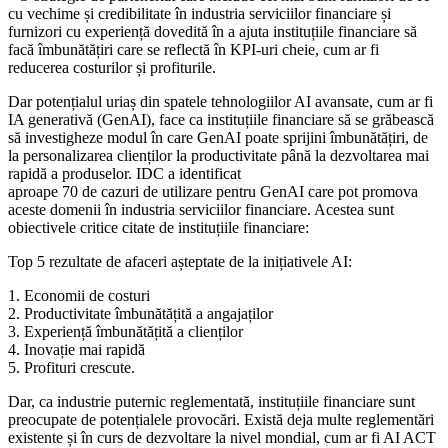
cu vechime și credibilitate în industria serviciilor financiare și
furnizori cu experiență dovedită în a ajuta instituțiile financiare să
facă îmbunătățiri care se reflectă în KPI-uri cheie, cum ar fi
reducerea costurilor și profiturile.
Dar potențialul uriaș din spatele tehnologiilor AI avansate, cum ar fi
IA generativă (GenAI), face ca instituțiile financiare să se grăbească
să investigheze modul în care GenAI poate sprijini îmbunătățiri, de
la personalizarea clienților la productivitate până la dezvoltarea mai
rapidă a produselor. IDC a identificat
aproape 70 de cazuri de utilizare pentru GenAI care pot promova
aceste domenii în industria serviciilor financiare. Acestea sunt
obiectivele critice citate de instituțiile financiare:
Top 5 rezultate de afaceri așteptate de la inițiativele AI:
1. Economii de costuri
2. Productivitate îmbunătățită a angajaților
3. Experiență îmbunătățită a clienților
4. Inovație mai rapidă
5. Profituri crescute.
Dar, ca industrie puternic reglementată, instituțiile financiare sunt
preocupate de potențialele provocări. Există deja multe reglementări
existente și în curs de dezvoltare la nivel mondial, cum ar fi AI ACT