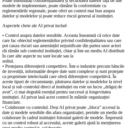
Poate îmbunătăți confidențialitatea și securitatea datelor față de alte
modele de implementare, poate rămâne în conformitate cu
reglementările regionale, poate oferi un control mai bun asupra
datelor și modelelor și poate reduce riscul general al instituției.
Aspectele cheie ale AI privat includ:
• Control asupra datelor sensibile. Aceasta înseamnă că orice date
care fac obiectul reglementărilor privind confidențialitatea sau care
pot cauza riscuri sau amenințări nejustificate din partea unor actori
răi rămân sub controlul instituției, chiar și într-un mediu AI distribuit
în care alte aspecte nu sunt locale sau la
sediul.
• Protejarea diferențierii competitive. Într-o industrie precum băncile
de investiții, informațiile despre date sunt complexe și sunt protejate
ca proprietate intelectuală care oferă diferențiere competitivă. În
aceste tipuri de circumstanțe, păstrarea datelor și modelelor la nivel
local și sub controlul direct al instituției nu este un lucru „drăguț de
avut”, ci mai degrabă esențial pentru succesul și longevitatea
instituției. AI privat lasă acest control în mâinile organizației
financiare.
• Colaborare cu controlul. Deși AI privat poate „bloca” accesul la
date și modele sensibile din afara organizației, permite un mediu de
colaborare în cadrul instituției folosind galerii de modele. Împreună
cu un control robust al accesului, aceste galerii ajută la menținerea
unui mediu controlat, colaborativ,