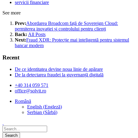
servicii financiare
See more
Prev:
Abordarea Broadcom față de Sovereign Cloud:
permiterea inovației și controlului pentru clienți
Back:
All Posts
Next:
Fraud XDR: Protecție mai inteligentă pentru sistemul
bancar modern
Recent
De ce identitatea devine noua linie de apărare
De la detectarea fraudei la guvernanță digitală
+40 314 059 571
office@solvit.ro
Română
English
(
Engleză
)
Serbian
(
Sârbă
)