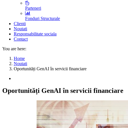
Parteneri
Fonduri Structurale
Clienti
Noutati
Responsabilitate sociala
Contact
You are here:
Home
Noutati
Oportunități GenAI în servicii financiare
Oportunități GenAI în servicii financiare