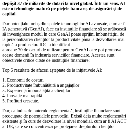
depășit 37 de miliarde de dolari la nivel global. Într-un sens, AI
este o tehnologie matură pe piețele bancare, de asigurări și de
capital.
Dar potențialul uriaș din spatele tehnologiilor AI avansate, cum ar fi
IA generativă (GenAI), face ca instituțiile financiare să se grăbească
să investigheze modul în care GenAI poate sprijini îmbunătățiri, de
la personalizarea clienților la productivitate până la dezvoltarea mai
rapidă a produselor. IDC a identificat
aproape 70 de cazuri de utilizare pentru GenAI care pot promova
aceste domenii în industria serviciilor financiare. Acestea sunt
obiectivele critice citate de instituțiile financiare:
Top 5 rezultate de afaceri așteptate de la inițiativele AI:
1. Economii de costuri
2. Productivitate îmbunătățită a angajaților
3. Experiență îmbunătățită a clienților
4. Inovație mai rapidă
5. Profituri crescute.
Dar, ca industrie puternic reglementată, instituțiile financiare sunt
preocupate de potențialele provocări. Există deja multe reglementări
existente și în curs de dezvoltare la nivel mondial, cum ar fi AI ACT
al UE, care se concentrează pe protejarea drepturilor clienților