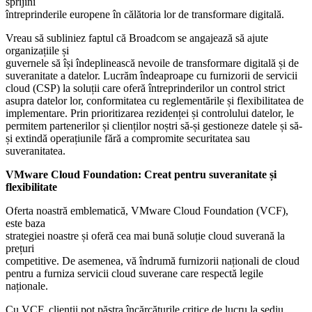
sprijini
întreprinderile europene în călătoria lor de transformare digitală.
Vreau să subliniez faptul că Broadcom se angajează să ajute
organizațiile și
guvernele să își îndeplinească nevoile de transformare digitală și de
suveranitate a datelor. Lucrăm îndeaproape cu furnizorii de servicii
cloud (CSP) la soluții care oferă întreprinderilor un control strict
asupra datelor lor, conformitatea cu reglementările și flexibilitatea de
implementare. Prin prioritizarea rezidenței și controlului datelor, le
permitem partenerilor și clienților noștri să-și gestioneze datele și să-
și extindă operațiunile fără a compromite securitatea sau
suveranitatea.
VMware Cloud Foundation: Creat pentru suveranitate și
flexibilitate
Oferta noastră emblematică, VMware Cloud Foundation (VCF),
este baza
strategiei noastre și oferă cea mai bună soluție cloud suverană la
prețuri
competitive. De asemenea, vă îndrumă furnizorii naționali de cloud
pentru a furniza servicii cloud suverane care respectă legile
naționale.
Cu VCF, clienții pot păstra încărcăturile critice de lucru la sediu,