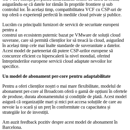
asigurându-se că datele lor rămân în propriile frontiere și sub
controlul lor. În același timp, compatibilitatea VCF cu CSP-uri de
top oferă o experiență perfectă în mediile cloud private și publice.
Lucrăm cu principalii furnizori de servicii de securitate europeni
pentru a
construi un ecosistem puternic bazat pe VMware de soluții cloud
suverane, care să permită clienților lor să treacă la cloud, asigurând
în același timp cele mai înalte standarde de suveranitate a datelor.
Acest model de parteneriat dă putere CSP-urilor europene să
concureze eficient cu hiperscalerii la nivel mondial, oferind
întreprinderilor europene servicii cloud adaptate nevoilor lor
specifice.
Un model de abonament per-core pentru adaptabilitate
Pentru a oferi clienților noștri o mai mare flexibilitate, modelul de
abonament per-core al Broadcom oferă o gamă de opțiuni în ofertele
de produse, durata abonamentului și condițiile de plată. Acest model
asigură că organizațiile mari și mici pot accesa soluțiile de care au
nevoie la o scară și un preț în conformitate cu capacitatea și
strategiile lor de investiții.
Am auzit feedback pozitiv despre acest model de abonament în
Barcelona.