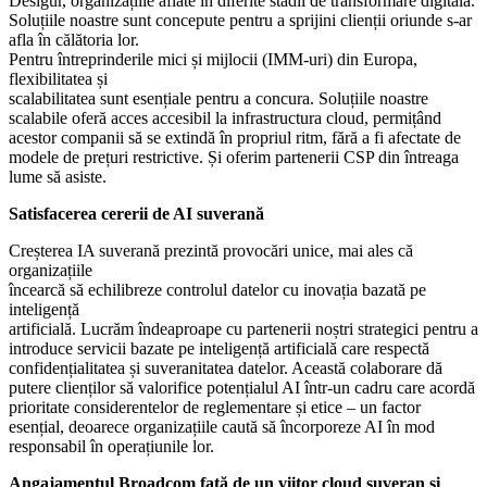
Desigur, organizațiile aflate în diferite stadii de transformare digitală.
Soluțiile noastre sunt concepute pentru a sprijini clienții oriunde s-ar
afla în călătoria lor.
Pentru întreprinderile mici și mijlocii (IMM-uri) din Europa,
flexibilitatea și
scalabilitatea sunt esențiale pentru a concura. Soluțiile noastre
scalabile oferă acces accesibil la infrastructura cloud, permițând
acestor companii să se extindă în propriul ritm, fără a fi afectate de
modele de prețuri restrictive. Și oferim partenerii CSP din întreaga
lume să asiste.
Satisfacerea cererii de AI suverană
Creșterea IA suverană prezintă provocări unice, mai ales că
organizațiile
încearcă să echilibreze controlul datelor cu inovația bazată pe
inteligență
artificială. Lucrăm îndeaproape cu partenerii noștri strategici pentru a
introduce servicii bazate pe inteligență artificială care respectă
confidențialitatea și suveranitatea datelor. Această colaborare dă
putere clienților să valorifice potențialul AI într-un cadru care acordă
prioritate considerentelor de reglementare și etice – un factor
esențial, deoarece organizațiile caută să încorporeze AI în mod
responsabil în operațiunile lor.
Angajamentul Broadcom față de un viitor cloud suveran și