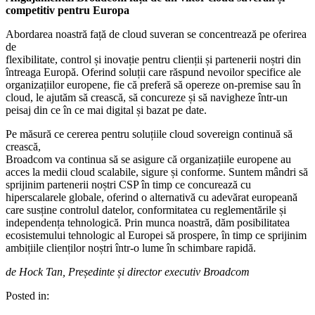
competitiv pentru Europa
Abordarea noastră față de cloud suveran se concentrează pe oferirea
de
flexibilitate, control și inovație pentru clienții și partenerii noștri din
întreaga Europă. Oferind soluții care răspund nevoilor specifice ale
organizațiilor europene, fie că preferă să opereze on-premise sau în
cloud, le ajutăm să crească, să concureze și să navigheze într-un
peisaj din ce în ce mai digital și bazat pe date.
Pe măsură ce cererea pentru soluțiile cloud sovereign continuă să
crească,
Broadcom va continua să se asigure că organizațiile europene au
acces la medii cloud scalabile, sigure și conforme. Suntem mândri să
sprijinim partenerii noștri CSP în timp ce concurează cu
hiperscalarele globale, oferind o alternativă cu adevărat europeană
care susține controlul datelor, conformitatea cu reglementările și
independența tehnologică. Prin munca noastră, dăm posibilitatea
ecosistemului tehnologic al Europei să prospere, în timp ce sprijinim
ambițiile clienților noștri într-o lume în schimbare rapidă.
de Hock Tan, Președinte și director executiv Broadcom
Posted in: