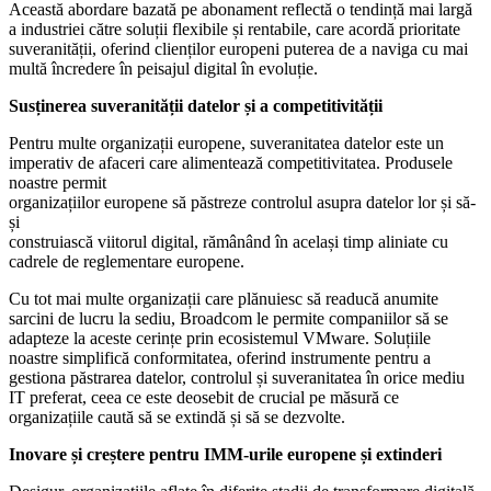
Această abordare bazată pe abonament reflectă o tendință mai largă
a industriei către soluții flexibile și rentabile, care acordă prioritate
suveranității, oferind clienților europeni puterea de a naviga cu mai
multă încredere în peisajul digital în evoluție.
Susținerea suveranității datelor și a competitivității
Pentru multe organizații europene, suveranitatea datelor este un
imperativ de afaceri care alimentează competitivitatea. Produsele
noastre permit
organizațiilor europene să păstreze controlul asupra datelor lor și să-
și
construiască viitorul digital, rămânând în același timp aliniate cu
cadrele de reglementare europene.
Cu tot mai multe organizații care plănuiesc să readucă anumite
sarcini de lucru la sediu, Broadcom le permite companiilor să se
adapteze la aceste cerințe prin ecosistemul VMware. Soluțiile
noastre simplifică conformitatea, oferind instrumente pentru a
gestiona păstrarea datelor, controlul și suveranitatea în orice mediu
IT preferat, ceea ce este deosebit de crucial pe măsură ce
organizațiile caută să se extindă și să se dezvolte.
Inovare și creștere pentru IMM-urile europene și extinderi