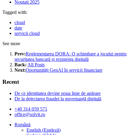
Noutati 2025
Tagged with:
cloud
date
servicii cloud
See more
Prev:
Reglementarea DORA: O schimbare a jocului pentru
securitatea bancară și rezistența digitală
Back:
All Posts
Next:
Oportunități GenAI în servicii financiare
Recent
De ce identitatea devine noua linie de apărare
De la detectarea fraudei la guvernanță digitală
+40 314 059 571
office@solvit.ro
Română
English
(
Engleză
)