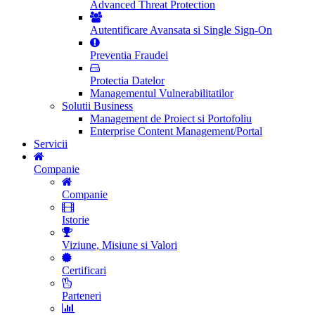
Advanced Threat Protection
Autentificare Avansata si Single Sign-On
Preventia Fraudei
Protectia Datelor
Managementul Vulnerabilitatilor
Solutii Business
Management de Proiect si Portofoliu
Enterprise Content Management/Portal
Servicii
Companie
Companie
Istorie
Viziune, Misiune si Valori
Certificari
Parteneri