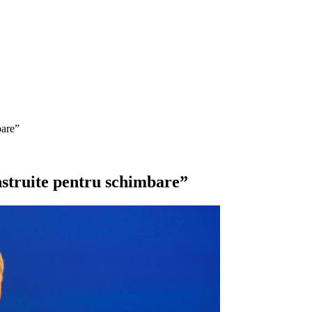
bare”
onstruite pentru schimbare”