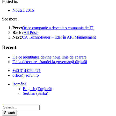
Posted in:
Noutati 2016
See more
Prev:
Orice companie a devenit o companie de IT
Back:
All Posts
Next:
CA Technologies – lider în API Management
Recent
De ce identitatea devine noua linie de apărare
De la detectarea fraudei la guvernanță digitală
+40 314 059 571
office@solvit.ro
Română
English
(
Engleză
)
Serbian
(
Sârbă
)