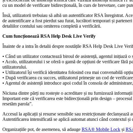
cu un model de verificare bidirecțională, în curs de brevetare, care pute
Însă, utilizatorii trebuiau să aibă un autentificator RSA înregistrat. Ace
de autentificare a fost pierdut sau furat, lucrători temporari și parteneri
detaliilor contului sau omiterea completă a verificării.
Cum funcționează RSA Help Desk Live Verify
Înainte de a intra în detalii despre noutățile RSA Help Desk Live Veri
• Când un utilizator contactează biroul de asistență, agentul inițiază
• Acolo, utilizatorului i se oferă o gamă de opțiuni de verificare fără pa
utilizatorului.
• Utilizatorul își verifică identitatea folosind cea mai convenabilă opți
• După verificarea cu succes, utilizatorul primește un cod de verificare
• Agentul de asistență introduce apoi codul în consola de administrare, v
Niciuna dintre părți nu rostește o acreditare și nu furnizează informații
Important este că verificarea este bidirecțională prin design – procesul 
resetăm parola”.
Accesul la aplicații și resurse sensibile sau restricționate declanșează 
Autentificarea intensificată se aplică automat atunci când contextul și 
Organizațiile pot, de asemenea, să adauge
RSA® Mobile Lock
și
RSA