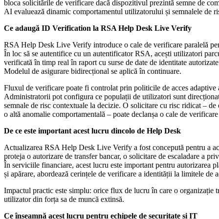
bloca solicitările de verificare dacă dispozitivul prezintă semne de com
AI evaluează dinamic comportamentul utilizatorului și semnalele de risc
Ce adaugă ID Verification la RSA Help Desk Live Verify
RSA Help Desk Live Verify introduce o cale de verificare paralelă pentr
În loc să se autentifice cu un autentificator RSA, acești utilizatori par
verificată în timp real în raport cu surse de date de identitate autorizat
Modelul de asigurare bidirecțional se aplică în continuare.
Fluxul de verificare poate fi controlat prin politicile de acces adaptiv
Administratorii pot configura ce populații de utilizatori sunt direcționa
semnale de risc contextuale la decizie. O solicitare cu risc ridicat – de
o altă anomalie comportamentală – poate declanșa o cale de verificare 
De ce este important acest lucru dincolo de Help Desk
Actualizarea RSA Help Desk Live Verify a fost concepută pentru a acoper
proteja o autorizare de transfer bancar, o solicitare de escaladare a pr
În serviciile financiare, acest lucru este important pentru autorizarea p
și apărare, abordează cerințele de verificare a identității la limitele de 
Impactul practic este simplu: orice flux de lucru în care o organizație
utilizator din forța sa de muncă extinsă.
Ce înseamnă acest lucru pentru echipele de securitate și IT