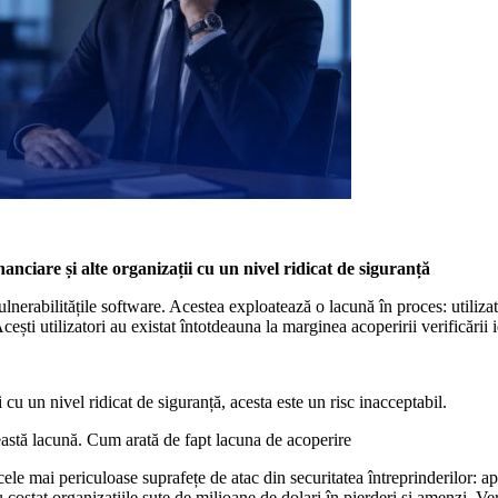
anciare și alte organizații cu un nivel ridicat de siguranță
ulnerabilitățile software. Acestea exploatează o lacună în proces: utiliza
ti utilizatori au existat întotdeauna la marginea acoperirii verificării ide
 cu un nivel ridicat de siguranță, acesta este un risc inacceptabil.
stă lacună. Cum arată de fapt lacuna de acoperire
ele mai periculoase suprafețe de atac din securitatea întreprinderilor: ap
au costat organizațiile sute de milioane de dolari în pierderi și amenzi. 