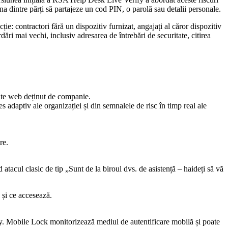
una dintre părți să partajeze un cod PIN, o parolă sau detalii personale.
ție: contractori fără un dispozitiv furnizat, angajați al căror dispozitiv
rdări mai vechi, inclusiv adresarea de întrebări de securitate, citirea
site web deținut de companie.
es adaptiv ale organizației și din semnalele de risc în timp real ale
re.
 atacul clasic de tip „Sunt de la biroul dvs. de asistență – haideți să vă
 și ce accesează.
. Mobile Lock monitorizează mediul de autentificare mobilă și poate