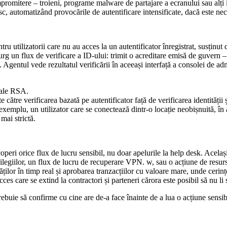
promitere – troieni, programe malware de partajare a ecranului sau alți i
, automatizând provocările de autentificare intensificate, dacă este nec
u utilizatorii care nu au acces la un autentificator înregistrat, susținu
curg un flux de verificare a ID-ului: trimit o acreditare emisă de guvern 
e. Agentul vede rezultatul verificării în aceeași interfață a consolei de ad
e ale RSA.
te către verificarea bazată pe autentificator față de verificarea identităț
 exemplu, un utilizator care se conectează dintr-o locație neobișnuită, în
mai strictă.
i orice flux de lucru sensibil, nu doar apelurile la help desk. Același 
ivilegiilor, un flux de lucru de recuperare VPN. w, sau o acțiune de resur
lăților în timp real și aprobarea tranzacțiilor cu valoare mare, unde cerin
acces care se extind la contractori și parteneri cărora este posibil să nu l
 trebuie să confirme cu cine are de-a face înainte de a lua o acțiune sen