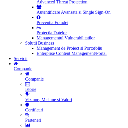
Advanced Threat Protection
Autentificare Avansata si Single Sign-On
Preventia Fraudei
Protectia Datelor
Managementul Vulnerabilitatilor
Solutii Business
Management de Proiect si Portofoliu
Enterprise Content Management/Portal
Servicii
Companie
Companie
Istorie
Viziune, Misiune si Valori
Certificari
Parteneri