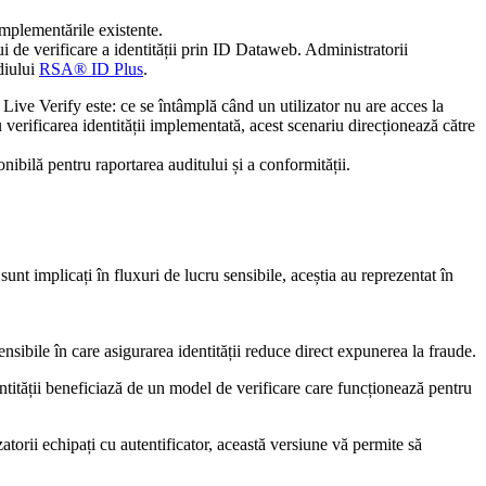
mplementările existente.
i de verificare a identității prin ID Dataweb. Administratorii
ediului
RSA® ID Plus
.
ive Verify este: ce se întâmplă când un utilizator nu are acces la
 verificarea identității implementată, acest scenariu direcționează către
onibilă pentru raportarea auditului și a conformității.
sunt implicați în fluxuri de lucru sensibile, aceștia au reprezentat în
sensibile în care asigurarea identității reduce direct expunerea la fraude.
dentității beneficiază de un model de verificare care funcționează pentru
orii echipați cu autentificator, această versiune vă permite să