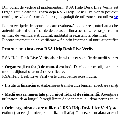
Din punct de vedere al implementării, RSA Help Desk Live Verify este
Organizațiile care utilizează deja RSA Help Desk Live Verify pot extinde
configurează ce fluxuri de lucru și populații de utilizatori pot utiliza
ve
Pentru echipele de securitate care evaluează acoperirea, întrebarea ch
autentificatorul său? Înainte de această ultimă actualizare, răspunsul si
un flux de verificare structurat, auditabil și rezistent la phishing.
Fiecare interacțiune de verificare – fie prin intermediul unui autentifica
Pentru cine a fost creat RSA Help Desk Live Verify
RSA Help Desk Live Verify abordează un set specific de medii și cazuri
•
Organizații cu forță de muncă extinsă
. Dacă contractorii, partener
mod tradițional o lacună de verificare.
RSA Help Desk Live Verify este creat pentru acest lucru.
•
Institutii financiare
. Autorizarea transferului bancar, aprobarea plățil
• Medii guvernamentale și cu nivel ridicat de siguranță
. Agențiile
utilizatorii de-a lungul întregii limite de identitate, nu doar pentru cei
• Orice organizație care utilizează RSA Help Desk Live Verify ast
extindeți aceeași protecție la utilizatorii aflați în prezent în afara acest