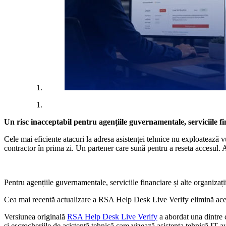
Un risc inacceptabil pentru agențiile guvernamentale, serviciile fin
Cele mai eficiente atacuri la adresa asistenței tehnice nu exploatează v
contractor în prima zi. Un partener care sună pentru a reseta accesul. Aceș
Pentru agențiile guvernamentale, serviciile financiare și alte organizații
Cea mai recentă actualizare a RSA Help Desk Live Verify elimină acea
Versiunea originală
RSA Help Desk Live Verify
a abordat una dintre c
și escrocheriile de asistență tehnică care vizează asistența tehnică IT 