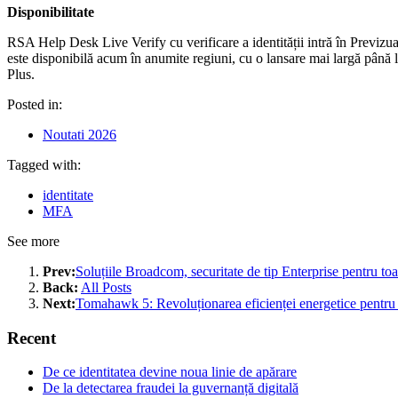
Disponibilitate
RSA Help Desk Live Verify cu verificare a identității intră în Previzuali
este disponibilă acum în anumite regiuni, cu o lansare mai largă până la
Plus.
Posted in:
Noutati 2026
Tagged with:
identitate
MFA
See more
Prev:
Soluțiile Broadcom, securitate de tip Enterprise pentru to
Back:
All Posts
Next:
Tomahawk 5: Revoluționarea eficienței energetice pentru 
Recent
De ce identitatea devine noua linie de apărare
De la detectarea fraudei la guvernanță digitală