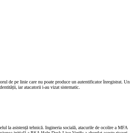
torul de pe linie care nu poate produce un autentificator înregistrat. Un
ntității, iar atacatorii i-au vizat sistematic.
elul la asistență tehnică. Ingineria socială, atacurile de ocolire a MFA
Versiunea inițială a RSA Help Desk Live Verify a abordat aceste riscuri