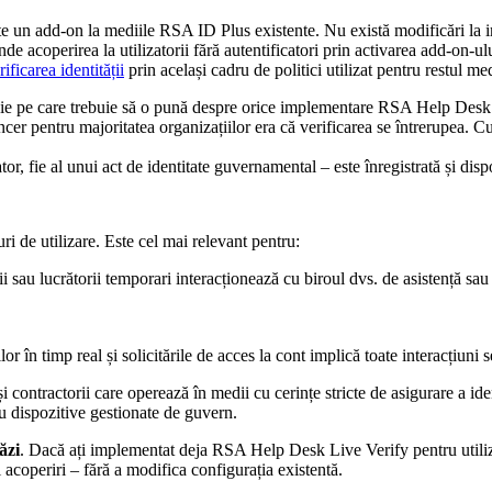
 un add-on la mediile RSA ID Plus existente. Nu există modificări la i
 acoperirea la utilizatorii fără autentificatori prin activarea add-on-ulu
rificarea identității
prin același cadru de politici utilizat pentru restul m
eie pe care trebuie să o pună despre orice implementare RSA Help Desk L
ncer pentru majoritatea organizațiilor era că verificarea se întrerupea. Cu
tor, fie al unui act de identitate guvernamental – este înregistrată și disp
 de utilizare. Este cel mai relevant pentru:
ii sau lucrătorii temporari interacționează cu biroul dvs. de asistență sau 
or în timp real și solicitările de acces la cont implică toate interacțiuni 
 și contractorii care operează în medii cu cerințe stricte de asigurare a i
 cu dispozitive gestionate de guvern.
ăzi
. Dacă ați implementat deja RSA Help Desk Live Verify pentru utilizat
ei acoperiri – fără a modifica configurația existentă.