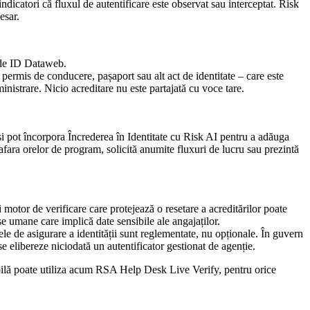
ndicatori că fluxul de autentificare este observat sau interceptat. Risk
esar.
t de ID Dataweb.
– permis de conducere, pașaport sau alt act de identitate – care este
ministrare. Nicio acreditare nu este partajată cu voce tare.
ii și pot încorpora Încrederea în Identitate cu Risk AI pentru a adăuga
 afara orelor de program, solicită anumite fluxuri de lucru sau prezintă
motor de verificare care protejează o resetare a acreditărilor poate
se umane care implică date sensibile ale angajaților.
țele de asigurare a identității sunt reglementate, nu opționale. În guvern
i se elibereze niciodată un autentificator gestionat de agenție.
sibilă poate utiliza acum RSA Help Desk Live Verify, pentru orice