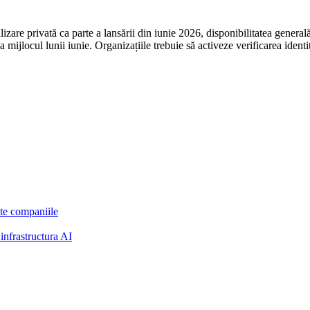
zare privată ca parte a lansării din iunie 2026, disponibilitatea generală 
 mijlocul lunii iunie. Organizațiile trebuie să activeze verificarea identi
ate companiile
infrastructura AI