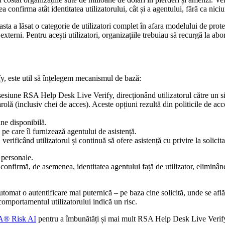
a confirma atât identitatea utilizatorului, cât și a agentului, fără ca nici
asta a lăsat o categorie de utilizatori complet în afara modelului de protec
 externi. Pentru acești utilizatori, organizațiile trebuiau să recurgă la abo
fy, este util să înțelegem mecanismul de bază:
 o sesiune RSA Help Desk Live Verify, direcționând utilizatorul către un 
rolă (inclusiv chei de acces). Aceste opțiuni rezultă din politicile de acc
une disponibilă.
 pe care îl furnizează agentului de asistență.
erificând utilizatorul și continuă să ofere asistență cu privire la solicita
 personale.
confirmă, de asemenea, identitatea agentului față de utilizator, eliminând
automat o autentificare mai puternică – pe baza cine solicită, unde se află
comportamentul utilizatorului indică un risc.
® Risk AI
pentru a îmbunătăți și mai mult RSA Help Desk Live Verify