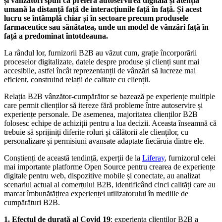
și vânzători spun că preferă autoservirea digitală și atenția
umană la distanță față de interacțiunile față în față. Și acest
lucru se întâmplă chiar și în sectoare precum produsele
farmaceutice sau sănătatea, unde un model de vânzări față în
față a predominat întotdeauna.
La rândul lor, furnizorii B2B au văzut cum, grație încorporării
proceselor digitalizate, datele despre produse și clienți sunt mai
accesibile, astfel încât reprezentanții de vânzări să lucreze mai
eficient, construind relații de calitate cu clienții.
Relația B2B vânzător-cumpărător se bazează pe experiențe multiple
care permit clienților să itereze fără probleme între autoservire și
experiențe personale. De asemenea, majoritatea clienților B2B
folosesc echipe de achiziții pentru a lua decizii. Aceasta înseamnă că
trebuie să sprijiniți diferite roluri și călătorii ale clienților, cu
personalizare și permisiuni avansate adaptate fiecăruia dintre ele.
Conștienți de această tendință, experții de la
Liferay
, furnizorul celei
mai importante platforme Open Source pentru crearea de experiențe
digitale pentru web, dispozitive mobile și conectate, au analizat
scenariul actual al comerțului B2B, identificând cinci calități care au
marcat îmbunătățirea experienței utilizatorului în mediile de
cumpărături B2B.
1. Efectul de durată al Covid 19
: experiența clienților B2B a