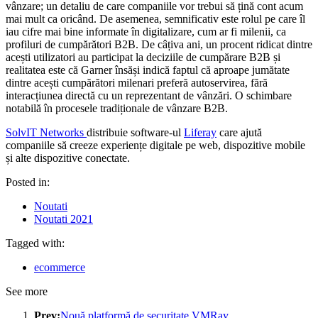
vânzare; un detaliu de care companiile vor trebui să țină cont acum
mai mult ca oricând. De asemenea, semnificativ este rolul pe care îl
iau cifre mai bine informate în digitalizare, cum ar fi milenii, ca
profiluri de cumpărători B2B. De câțiva ani, un procent ridicat dintre
acești utilizatori au participat la deciziile de cumpărare B2B și
realitatea este că Garner însăși indică faptul că aproape jumătate
dintre acești cumpărători milenari preferă autoservirea, fără
interacțiunea directă cu un reprezentant de vânzări. O schimbare
notabilă în procesele tradiționale de vânzare B2B.
SolvIT Networks
distribuie software-ul
Liferay
care ajută
companiile să creeze experiențe digitale pe web, dispozitive mobile
și alte dispozitive conectate.
Posted in:
Noutati
Noutati 2021
Tagged with:
ecommerce
See more
Prev:
Nouă platformă de securitate VMRay