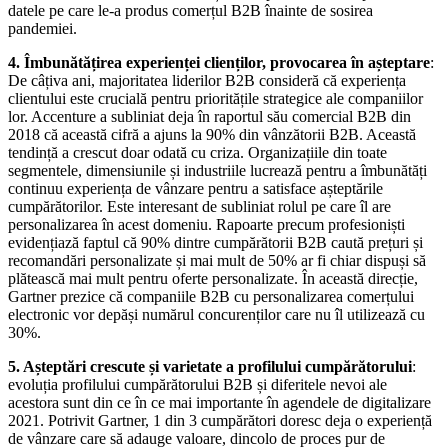
datele pe care le-a produs comerțul B2B înainte de sosirea
pandemiei.
4. Îmbunătățirea experienței clienților, provocarea în așteptare
:
De câțiva ani, majoritatea liderilor B2B consideră că experiența
clientului este crucială pentru prioritățile strategice ale companiilor
lor. Accenture a subliniat deja în raportul său comercial B2B din
2018 că această cifră a ajuns la 90% din vânzătorii B2B. Această
tendință a crescut doar odată cu criza. Organizațiile din toate
segmentele, dimensiunile și industriile lucrează pentru a îmbunătăți
continuu experiența de vânzare pentru a satisface așteptările
cumpărătorilor. Este interesant de subliniat rolul pe care îl are
personalizarea în acest domeniu. Rapoarte precum profesioniști
evidențiază faptul că 90% dintre cumpărătorii B2B caută prețuri și
recomandări personalizate și mai mult de 50% ar fi chiar dispuși să
plătească mai mult pentru oferte personalizate. În această direcție,
Gartner prezice că companiile B2B cu personalizarea comerțului
electronic vor depăși numărul concurenților care nu îl utilizează cu
30%.
5. Așteptări crescute și varietate a profilului cumpărătorului
:
evoluția profilului cumpărătorului B2B și diferitele nevoi ale
acestora sunt din ce în ce mai importante în agendele de digitalizare
2021. Potrivit Gartner, 1 din 3 cumpărători doresc deja o experiență
de vânzare care să adauge valoare, dincolo de proces pur de