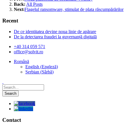
Back:
All Posts
Next:
Flagelul ransomware, stimulat de plata răscumpărărilor
Recent
De ce identitatea devine noua linie de apărare
De la detectarea fraudei la guvernanță digitală
+40 314 059 571
office@solvit.ro
Română
English
(
Engleză
)
Serbian
(
Sârbă
)
Contact