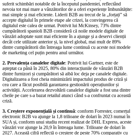
suferit schimbări notabile de la începutul pandemiei, reflectând
nevoia tot mai mare a vânzătorilor de a oferi experiențe îmbunătățite:
mai simple și mai eficiente. Liderii B2B au trecut de la „forțați” să
accepte digitalul în primele etape ale crizei, la convingerea că
digitalul este calea de urmat. Potrivit lui McKinsey, 73% dintre
cumpărătorii spanioli B2B consideră că noile modele digitale de
vânzări adoptate sunt mai eficiente în a ajunge și a deservi clienții
decât cele utilizate anterior și, la nivel global, mai mult de 89%
dintre cumpărătorii din întreaga lume continuă cu aceste noi modele
de marketing cel puțin pentru anul următor.
2. Prevalența canalelor digitale
: Potrivit lui Gartner, este de
așteptat ca până în 2025, 80% din interacțiunile de vânzări B2B
dintre furnizori și cumpărători să aibă loc deja pe canalele digitale.
Digitalizarea a fost cheia minimizării impactului produs de criză și
cea care a făcut posibilă garantarea gestionării operațiunilor și
activității. Accelerarea dezvoltării canalelor digitale a fost una dintre
cheile pe care s-a bazat retailul atunci când s-a confruntat cu această
criză.
3. Creștere exponențială și continuă
: conform Forrester, comerțul
electronic B2B va ajunge la 1,8 trilioane de dolari în 2023 numai în
SUA și, conform unui studiu recent realizat de DHL Express, aceste
vânzări vor ajunge la 20,9 în întreaga lume. Trilioane de dolari în
2027. Această cifră reflectă o creștere de peste 70% comparativ cu