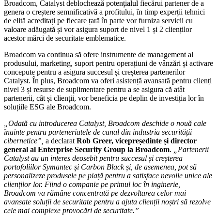
Broadcom, Catalyst deblochează potențialul fiecărui partener de a
genera o creștere semnificativă a profitului, în timp experții tehnici
de elită acreditați pe fiecare țară în parte vor furniza servicii cu
valoare adăugată și vor asigura suport de nivel 1 și 2 clienților
acestor mărci de securitate emblematice.
Broadcom va continua să ofere instrumente de management al
produsului, marketing, suport pentru operațiuni de vânzări și activare
concepute pentru a asigura succesul și creșterea partenerilor
Catalyst. În plus, Broadcom va oferi asistență avansată pentru clienți
nivel 3 și resurse de suplimentare pentru a se asigura că atât
partenerii, cât și clienții, vor beneficia pe deplin de investiția lor în
soluțiile ESG ale Broadcom.
„Odată cu introducerea Catalyst, Broadcom deschide o nouă cale
înainte pentru parteneriatele de canal din industria securității
cibernetice”,
a declarat
Rob Greer, vicepreședinte și director
general al Enterprise Security Group la Broadcom
.
„Partenerii
Catalyst au un interes deosebit pentru succesul și creșterea
portofoliilor Symantec și Carbon Black și, de asemenea, pot să
personalizeze produsele pe piață pentru a satisface nevoile unice ale
clienților lor. Fiind o companie pe primul loc în inginerie,
Broadcom va rămâne concentrată pe dezvoltarea celor mai
avansate soluții de securitate pentru a ajuta clienții noștri să rezolve
cele mai complexe provocări de securitate.”