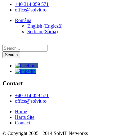
+40 314 059 571
office@solvit.ro
Română
English
(
Engleză
)
Serbian
(
Sârbă
)
Contact
+40 314 059 571
office@solvit.ro
Home
Harta Site
Contact
© Copyright 2005 - 2014 SolvIT Networks