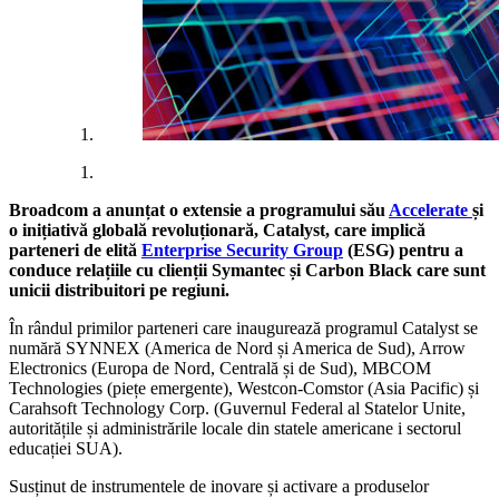
Broadcom a anunțat o extensie a programului său
Accelerate
și
o inițiativă globală revoluționară, Catalyst, care implică
parteneri de elită
Enterprise Security Group
(ESG) pentru a
conduce relațiile cu clienții Symantec și Carbon Black care sunt
unicii distribuitori pe regiuni.
În rândul primilor parteneri care inaugurează programul Catalyst se
numără SYNNEX (America de Nord și America de Sud), Arrow
Electronics (Europa de Nord, Centrală și de Sud), MBCOM
Technologies (piețe emergente), Westcon-Comstor (Asia Pacific) și
Carahsoft Technology Corp. (Guvernul Federal al Statelor Unite,
autoritățile și administrările locale din statele americane i sectorul
educației SUA).
Susținut de instrumentele de inovare și activare a produselor