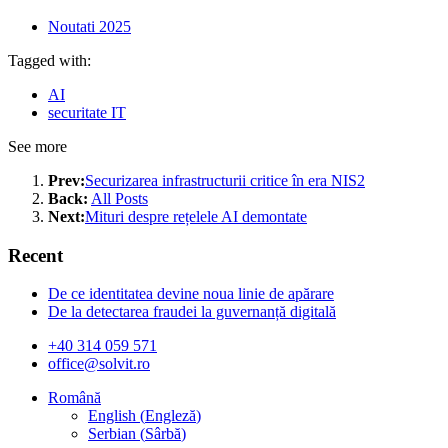
Noutati 2025
Tagged with:
AI
securitate IT
See more
Prev:
Securizarea infrastructurii critice în era NIS2
Back:
All Posts
Next:
Mituri despre rețelele AI demontate
Recent
De ce identitatea devine noua linie de apărare
De la detectarea fraudei la guvernanță digitală
+40 314 059 571
office@solvit.ro
Română
English
(
Engleză
)
Serbian
(
Sârbă
)