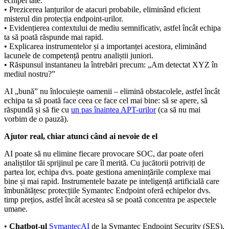
echipei tale.
• Prezicerea lanțurilor de atacuri probabile, eliminând eficient
misterul din protecția endpoint-urilor.
• Evidențierea contextului de mediu semnificativ, astfel încât echipa
ta să poată răspunde mai rapid.
• Explicarea instrumentelor și a importanței acestora, eliminând
lacunele de competență pentru analiștii juniori.
• Răspunsul instantaneu la întrebări precum: „Am detectat XYZ în
mediul nostru?”
AI „bună” nu înlocuiește oamenii – elimină obstacolele, astfel încât
echipa ta să poată face ceea ce face cel mai bine: să se apere, să
răspundă și să fie cu
un pas înaintea APT-urilor
(ca să nu mai
vorbim de o pauză).
Ajutor real, chiar atunci când ai nevoie de el
AI poate să nu elimine fiecare provocare SOC, dar poate oferi
analiștilor tăi sprijinul pe care îl merită. Cu jucătorii potriviți de
partea lor, echipa dvs. poate gestiona amenințările complexe mai
bine și mai rapid. Instrumentele bazate pe inteligență artificială care
îmbunătățesc protecțiile Symantec Endpoint oferă echipelor dvs.
timp prețios, astfel încât acestea să se poată concentra pe aspectele
umane.
•
Chatbot-ul
SymantecAI
de la Symantec Endpoint Security (SES),