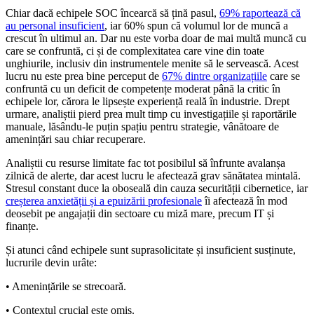
Chiar dacă echipele SOC încearcă să țină pasul,
69% raportează că
au personal insuficient
, iar 60% spun că volumul lor de muncă a
crescut în ultimul an. Dar nu este vorba doar de mai multă muncă cu
care se confruntă, ci și de complexitatea care vine din toate
unghiurile, inclusiv din instrumentele menite să le servească. Acest
lucru nu este prea bine perceput de
67% dintre organizațiile
care se
confruntă cu un deficit de competențe moderat până la critic în
echipele lor, cărora le lipsește experiență reală în industrie. Drept
urmare, analiștii pierd prea mult timp cu investigațiile și raportările
manuale, lăsându-le puțin spațiu pentru strategie, vânătoare de
amenințări sau chiar recuperare.
Analiștii cu resurse limitate fac tot posibilul să înfrunte avalanșa
zilnică de alerte, dar acest lucru le afectează grav sănătatea mintală.
Stresul constant duce la oboseală din cauza securității cibernetice, iar
creșterea anxietății și a epuizării profesionale
îi afectează în mod
deosebit pe angajații din sectoare cu miză mare, precum IT și
finanțe.
Și atunci când echipele sunt suprasolicitate și insuficient susținute,
lucrurile devin urâte:
• Amenințările se strecoară.
• Contextul crucial este omis.