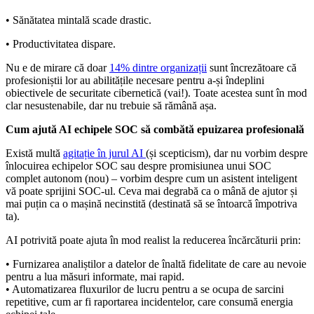
• Sănătatea mintală scade drastic.
• Productivitatea dispare.
Nu e de mirare că doar
14% dintre organizații
sunt încrezătoare că
profesioniștii lor au abilitățile necesare pentru a-și îndeplini
obiectivele de securitate cibernetică (vai!). Toate acestea sunt în mod
clar nesustenabile, dar nu trebuie să rămână așa.
Cum ajută AI echipele SOC să combătă epuizarea profesională
Există multă
agitație în jurul AI
(și scepticism), dar nu vorbim despre
înlocuirea echipelor SOC sau despre promisiunea unui SOC
complet autonom (nou) – vorbim despre cum un asistent inteligent
vă poate sprijini SOC-ul. Ceva mai degrabă ca o mână de ajutor și
mai puțin ca o mașină necinstită (destinată să se întoarcă împotriva
ta).
AI potrivită poate ajuta în mod realist la reducerea încărcăturii prin:
• Furnizarea analiștilor a datelor de înaltă fidelitate de care au nevoie
pentru a lua măsuri informate, mai rapid.
• Automatizarea fluxurilor de lucru pentru a se ocupa de sarcini
repetitive, cum ar fi raportarea incidentelor, care consumă energia