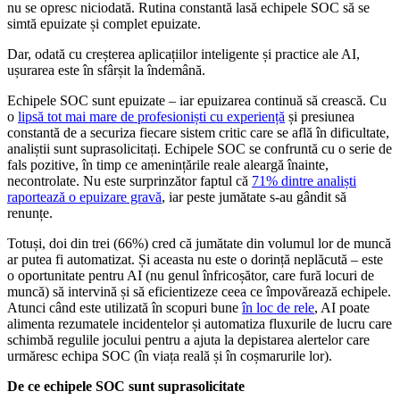
nu se opresc niciodată. Rutina constantă lasă echipele SOC să se
simtă epuizate și complet epuizate.
Dar, odată cu creșterea aplicațiilor inteligente și practice ale AI,
ușurarea este în sfârșit la îndemână.
Echipele SOC sunt epuizate – iar epuizarea continuă să crească. Cu
o
lipsă tot mai mare de profesioniști cu experiență
și presiunea
constantă de a securiza fiecare sistem critic care se află în dificultate,
analiștii sunt suprasolicitați. Echipele SOC se confruntă cu o serie de
fals pozitive, în timp ce amenințările reale aleargă înainte,
necontrolate. Nu este surprinzător faptul că
71% dintre analiști
raportează o epuizare gravă
, iar peste jumătate s-au gândit să
renunțe.
Totuși, doi din trei (66%) cred că jumătate din volumul lor de muncă
ar putea fi automatizat. Și aceasta nu este o dorință neplăcută – este
o oportunitate pentru AI (nu genul înfricoșător, care fură locuri de
muncă) să intervină și să eficientizeze ceea ce împovărează echipele.
Atunci când este utilizată în scopuri bune
în loc de rele
, AI poate
alimenta rezumatele incidentelor și automatiza fluxurile de lucru care
schimbă regulile jocului pentru a ajuta la depistarea alertelor care
urmăresc echipa SOC (în viața reală și în coșmarurile lor).
De ce echipele SOC sunt suprasolicitate