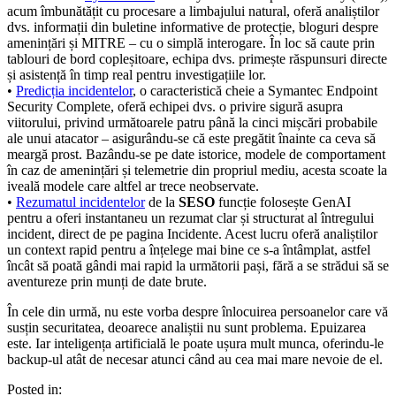
acum îmbunătățit cu procesare a limbajului natural, oferă analiștilor
dvs. informații din buletine informative de protecție, bloguri despre
amenințări și MITRE – cu o simplă interogare. În loc să caute prin
tablouri de bord copleșitoare, echipa dvs. primește răspunsuri directe
și asistență în timp real pentru investigațiile lor.
•
Predicția incidentelor
, o caracteristică cheie a Symantec Endpoint
Security Complete, oferă echipei dvs. o privire sigură asupra
viitorului, privind următoarele patru până la cinci mișcări probabile
ale unui atacator – asigurându-se că este pregătit înainte ca ceva să
meargă prost. Bazându-se pe date istorice, modele de comportament
în caz de amenințări și telemetrie din propriul mediu, acesta scoate la
iveală modele care altfel ar trece neobservate.
•
Rezumatul incidentelor
de la
SESO
funcție folosește GenAI
pentru a oferi instantaneu un rezumat clar și structurat al întregului
incident, direct de pe pagina Incidente. Acest lucru oferă analiștilor
un context rapid pentru a înțelege mai bine ce s-a întâmplat, astfel
încât să poată gândi mai rapid la următorii pași, fără a se strădui să se
aventureze prin munți de date brute.
În cele din urmă, nu este vorba despre înlocuirea persoanelor care vă
susțin securitatea, deoarece analiștii nu sunt problema. Epuizarea
este. Iar inteligența artificială le poate ușura mult munca, oferindu-le
backup-ul atât de necesar atunci când au cea mai mare nevoie de el.
Posted in: