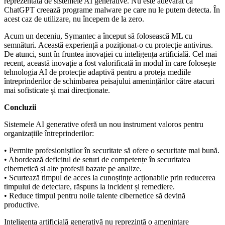
reprezentată de sistemele AI generative. Nu este adevărat că
ChatGPT creează programe malware pe care nu le putem detecta. În
acest caz de utilizare, nu începem de la zero.
Acum un deceniu, Symantec a început să folosească ML cu
semnături. Această experiență a poziționat-o cu protecție antivirus.
De atunci, sunt în fruntea inovației cu inteligența artificială. Cel mai
recent, această inovație a fost valorificată în modul în care folosește
tehnologia AI de protecție adaptivă pentru a proteja mediile
întreprinderilor de schimbarea peisajului amenințărilor către atacuri
mai sofisticate și mai direcționate.
Concluzii
Sistemele AI generative oferă un nou instrument valoros pentru
organizațiile întreprinderilor:
• Permite profesioniștilor în securitate să ofere o securitate mai bună.
• Abordează deficitul de seturi de competențe în securitatea
cibernetică și alte profesii bazate pe analize.
• Scurtează timpul de acces la cunoștințe acționabile prin reducerea
timpului de detectare, răspuns la incident și remediere.
• Reduce timpul pentru noile talente cibernetice să devină
productive.
Inteligența artificială generativă nu reprezintă o amenințare