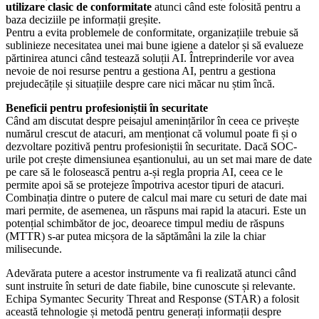
utilizare clasic de conformitate
atunci când este folosită pentru a
baza deciziile pe informații greșite.
Pentru a evita problemele de conformitate, organizațiile trebuie să
sublinieze necesitatea unei mai bune igiene a datelor și să evalueze
părtinirea atunci când testează soluții AI. Întreprinderile vor avea
nevoie de noi resurse pentru a gestiona AI, pentru a gestiona
prejudecățile și situațiile despre care nici măcar nu știm încă.
Beneficii pentru profesioniștii în securitate
Când am discutat despre peisajul amenințărilor în ceea ce privește
numărul crescut de atacuri, am menționat că volumul poate fi și o
dezvoltare pozitivă pentru profesioniștii în securitate. Dacă SOC-
urile pot crește dimensiunea eșantionului, au un set mai mare de date
pe care să le folosească pentru a-și regla propria AI, ceea ce le
permite apoi să se protejeze împotriva acestor tipuri de atacuri.
Combinația dintre o putere de calcul mai mare cu seturi de date mai
mari permite, de asemenea, un răspuns mai rapid la atacuri. Este un
potențial schimbător de joc, deoarece timpul mediu de răspuns
(MTTR) s-ar putea micșora de la săptămâni la zile la chiar
milisecunde.
Adevărata putere a acestor instrumente va fi realizată atunci când
sunt instruite în seturi de date fiabile, bine cunoscute și relevante.
Echipa Symantec Security Threat and Response (STAR) a folosit
această tehnologie și metodă pentru generați informații despre