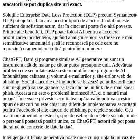
atacatorii se pot duplica site-uri exact.
Soluțiile Enterprise Data Loss Protection (DLP) precum Symantec®
DLP pot ajuta la blocarea acestor tipuri de atacuri. Codul nu este
suficient de sofisticat acum, dar în cinci ani poate fi o altă poveste.
Printre alte beneficii, DLP poate folosi AI pentru a accelera
prioritizarea incidentelor, ajutând analiștii seniori să trieze cele mai
semnificative amenințări și să le recunoască pe cele care nu
reprezintă o amenințare critică pentru întreprindere.
ChatGPT, Bard și programe similare AI generative nu sunt un
instrument atât de matur pe cât ar putea presupune unii. Adevărata
problemă de securitate astăzi este modul în care programele AI
îmbunătățesc calitatea și volumul e-mailurilor și site-urilor web de
phishing. Social atacurile de inginerie se bazează pe utilizatorii care
sunt neglijenți sau se grăbesc să facă clic pe un link de e-mail spear
phish. Aceasta nu este o problemă intrinsecă AI, ci o natură mai
umană. În ceea ce privește securitatea, apărarea împotriva acestor
tipuri de atacuri nu este chiar una diferit de implementarea securității
pentru Facebook și alte atacuri de phishing pe rețelele sociale. Cea
mai mare amenințare este că, spre deosebire de rețelele sociale, unde
o persoană postează postări unice, cu ChatGPT, actorii răi pot posta
literalmente concerte de date la dată.
Inteligența artificială generativă poate duce cu ușurință la un
caz de