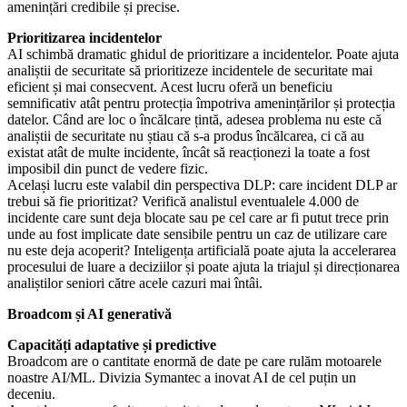
amenințări credibile și precise.
Prioritizarea incidentelor
AI schimbă dramatic ghidul de prioritizare a incidentelor. Poate ajuta
analiștii de securitate să prioritizeze incidentele de securitate mai
eficient și mai consecvent. Acest lucru oferă un beneficiu
semnificativ atât pentru protecția împotriva amenințărilor și protecția
datelor. Când are loc o încălcare țintă, adesea problema nu este că
analiștii de securitate nu știau că s-a produs încălcarea, ci că au
existat atât de multe incidente, încât să reacționezi la toate a fost
imposibil din punct de vedere fizic.
Același lucru este valabil din perspectiva DLP: care incident DLP ar
trebui să fie prioritizat? Verifică analistul eventualele 4.000 de
incidente care sunt deja blocate sau pe cel care ar fi putut trece prin
unde au fost implicate date sensibile pentru un caz de utilizare care
nu este deja acoperit? Inteligența artificială poate ajuta la accelerarea
procesului de luare a deciziilor și poate ajuta la triajul și direcționarea
analiștilor seniori către acele cazuri mai întâi.
Broadcom și AI generativă
Capacități adaptative și predictive
Broadcom are o cantitate enormă de date pe care rulăm motoarele
noastre AI/ML. Divizia Symantec a inovat AI de cel puțin un
deceniu.