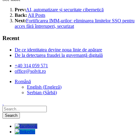
Prev:
AI, automatizare și securitate cibernetică
Back:
All Posts
Next:
Fortificarea IMM-urilor: eliminarea limitelor SSO pentru
acces fără întreruperi, securizat
Recent
De ce identitatea devine noua linie de apărare
De la detectarea fraudei la guvernanță digitală
+40 314 059 571
office@solvit.ro
Română
English
(
Engleză
)
Serbian
(
Sârbă
)