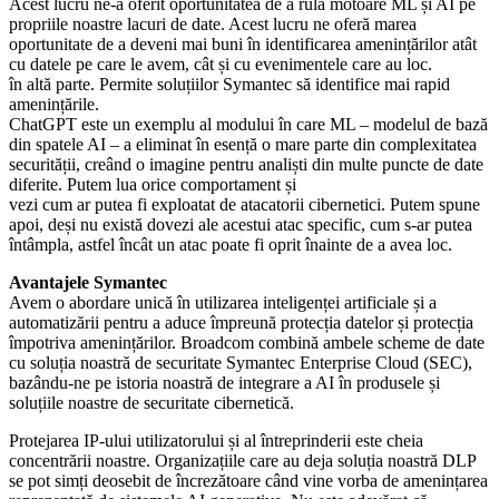
Acest lucru ne-a oferit oportunitatea de a rula motoare ML și AI pe
propriile noastre lacuri de date. Acest lucru ne oferă marea
oportunitate de a deveni mai buni în identificarea amenințărilor atât
cu datele pe care le avem, cât și cu evenimentele care au loc.
în altă parte. Permite soluțiilor Symantec să identifice mai rapid
amenințările.
ChatGPT este un exemplu al modului în care ML – modelul de bază
din spatele AI – a eliminat în esență o mare parte din complexitatea
securității, creând o imagine pentru analiști din multe puncte de date
diferite. Putem lua orice comportament și
vezi cum ar putea fi exploatat de atacatorii cibernetici. Putem spune
apoi, deși nu există dovezi ale acestui atac specific, cum s-ar putea
întâmpla, astfel încât un atac poate fi oprit înainte de a avea loc.
Avantajele Symantec
Avem o abordare unică în utilizarea inteligenței artificiale și a
automatizării pentru a aduce împreună protecția datelor și protecția
împotriva amenințărilor. Broadcom combină ambele scheme de date
cu soluția noastră de securitate Symantec Enterprise Cloud (SEC),
bazându-ne pe istoria noastră de integrare a AI în produsele și
soluțiile noastre de securitate cibernetică.
Protejarea IP-ului utilizatorului și al întreprinderii este cheia
concentrării noastre. Organizațiile care au deja soluția noastră DLP
se pot simți deosebit de încrezătoare când vine vorba de amenințarea