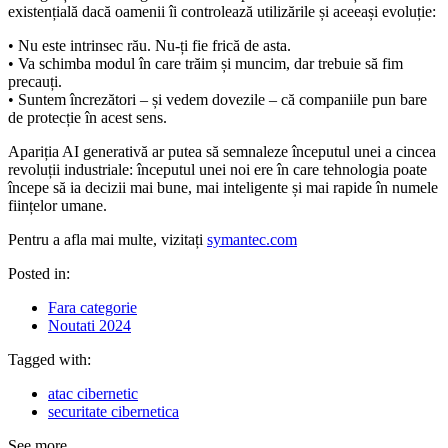
existențială dacă oamenii îi controlează utilizările și aceeași evoluție:
• Nu este intrinsec rău. Nu-ți fie frică de asta.
• Va schimba modul în care trăim și muncim, dar trebuie să fim
precauți.
• Suntem încrezători – și vedem dovezile – că companiile pun bare
de protecție în acest sens.
Apariția AI generativă ar putea să semnaleze începutul unei a cincea
revoluții industriale: începutul unei noi ere în care tehnologia poate
începe să ia decizii mai bune, mai inteligente și mai rapide în numele
ființelor umane.
Pentru a afla mai multe, vizitați
symantec.com
Posted in:
Fara categorie
Noutati 2024
Tagged with:
atac cibernetic
securitate cibernetica
See more