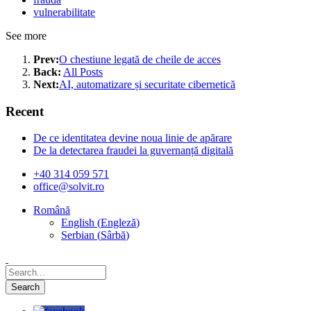
vulnerabilitate
See more
Prev:
O chestiune legată de cheile de acces
Back:
All Posts
Next:
AI, automatizare și securitate cibernetică
Recent
De ce identitatea devine noua linie de apărare
De la detectarea fraudei la guvernanță digitală
+40 314 059 571
office@solvit.ro
Română
English
(
Engleză
)
Serbian
(
Sârbă
)