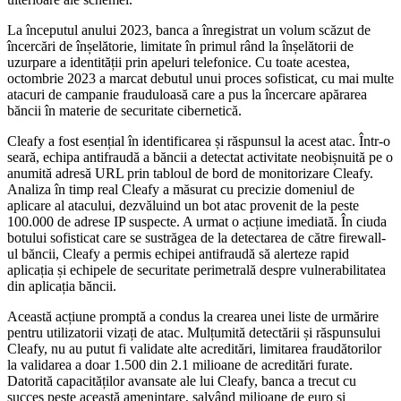
La începutul anului 2023, banca a înregistrat un volum scăzut de
încercări de înșelătorie, limitate în primul rând la înșelătorii de
uzurpare a identității prin apeluri telefonice. Cu toate acestea,
octombrie 2023 a marcat debutul unui proces sofisticat, cu mai multe
atacuri de campanie frauduloasă care a pus la încercare apărarea
băncii în materie de securitate cibernetică.
Cleafy a fost esențial în identificarea și răspunsul la acest atac. Într-o
seară, echipa antifraudă a băncii a detectat activitate neobișnuită pe o
anumită adresă URL prin tabloul de bord de monitorizare Cleafy.
Analiza în timp real Cleafy a măsurat cu precizie domeniul de
aplicare al atacului, dezvăluind un bot atac provenit de la peste
100.000 de adrese IP suspecte. A urmat o acțiune imediată. În ciuda
botului sofisticat care se sustrăgea de la detectarea de către firewall-
ul băncii, Cleafy a permis echipei antifraudă să alerteze rapid
aplicația și echipele de securitate perimetrală despre vulnerabilitatea
din aplicația băncii.
Această acțiune promptă a condus la crearea unei liste de urmărire
pentru utilizatorii vizați de atac. Mulțumită detectării și răspunsului
Cleafy, nu au putut fi validate alte acreditări, limitarea fraudătorilor
la validarea a doar 1.500 din 2.1 milioane de acreditări furate.
Datorită capacităților avansate ale lui Cleafy, banca a trecut cu
succes peste această amenințare, salvând milioane de euro și