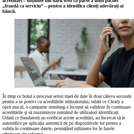
acreditări – obținute din dark web ca parte a unui pachet
„fraudă ca serviciu” – pentru a identifica clienți adevărați ai
băncii.
În timp ce botul a procesat seturi mari de date în doar câteva secunde
pentru a se potrivi cu acreditările utilizatorului, odată ce Cleafy a
oprit atacul, o campanie smishing a început să valideze în continuare
acreditările și să maximizeze numărul de utilizatori identificați.
Odată ce fraudatorii au verificat aceste acreditări, au încercat să le
autentifice pe aplicația autentică de pe dispozitivele lor pentru a
valida în continuare datele, permițând utilizarea lor în fazele
ulterioare ale schemei.