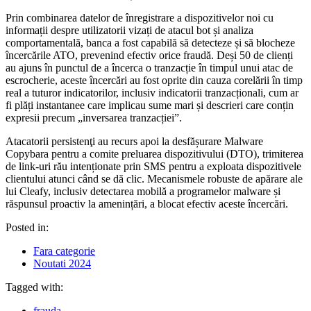
Prin combinarea datelor de înregistrare a dispozitivelor noi cu
informații despre utilizatorii vizați de atacul bot și analiza
comportamentală, banca a fost capabilă să detecteze și să blocheze
încercările ATO, prevenind efectiv orice fraudă. Deși 50 de clienți
au ajuns în punctul de a încerca o tranzacție în timpul unui atac de
escrocherie, aceste încercări au fost oprite din cauza corelării în timp
real a tuturor indicatorilor, inclusiv indicatorii tranzacționali, cum ar
fi plăți instantanee care implicau sume mari și descrieri care conțin
expresii precum „inversarea tranzacției”.
Atacatorii persistenţi au recurs apoi la desfășurare Malware
Copybara pentru a comite preluarea dispozitivului (DTO), trimiterea
de link-uri rău intenționate prin SMS pentru a exploata dispozitivele
clientului atunci când se dă clic. Mecanismele robuste de apărare ale
lui Cleafy, inclusiv detectarea mobilă a programelor malware și
răspunsul proactiv la amenințări, a blocat efectiv aceste încercări.
Posted in:
Fara categorie
Noutati 2024
Tagged with:
frauda