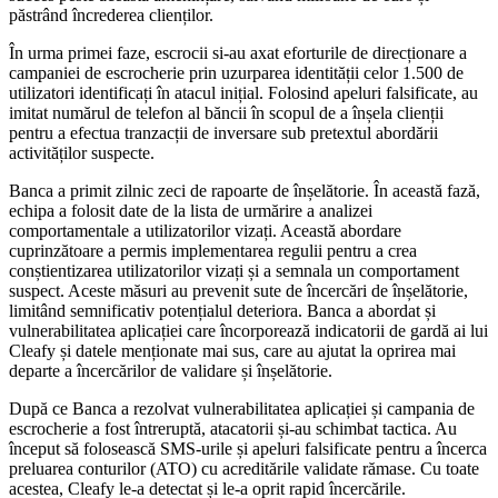
păstrând încrederea clienților.
În urma primei faze, escrocii si-au axat eforturile de direcționare a
campaniei de escrocherie prin uzurparea identității celor 1.500 de
utilizatori identificați în atacul inițial. Folosind apeluri falsificate, au
imitat numărul de telefon al băncii în scopul de a înșela clienții
pentru a efectua tranzacții de inversare sub pretextul abordării
activităților suspecte.
Banca a primit zilnic zeci de rapoarte de înșelătorie. În această fază,
echipa a folosit date de la lista de urmărire a analizei
comportamentale a utilizatorilor vizați. Această abordare
cuprinzătoare a permis implementarea regulii pentru a crea
conștientizarea utilizatorilor vizați și a semnala un comportament
suspect. Aceste măsuri au prevenit sute de încercări de înșelătorie,
limitând semnificativ potențialul deteriora. Banca a abordat și
vulnerabilitatea aplicației care încorporează indicatorii de gardă ai lui
Cleafy și datele menționate mai sus, care au ajutat la oprirea mai
departe a încercărilor de validare și înșelătorie.
După ce Banca a rezolvat vulnerabilitatea aplicației și campania de
escrocherie a fost întreruptă, atacatorii și-au schimbat tactica. Au
început să folosească SMS-urile și apeluri falsificate pentru a încerca
preluarea conturilor (ATO) cu acreditările validate rămase. Cu toate
acestea, Cleafy le-a detectat și le-a oprit rapid încercările.