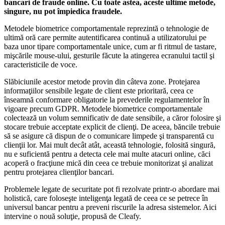
bancari de fraude online. Cu toate astea, aceste ultime metode,
singure, nu pot împiedica fraudele.
Metodele biometrice comportamentale reprezintă o tehnologie de
ultimă oră care permite autentificarea continuă a utilizatorului pe
baza unor tipare comportamentale unice, cum ar fi ritmul de tastare,
mişcările mouse-ului, gesturile făcute la atingerea ecranului tactil şi
caracteristicile de voce.
Slăbiciunile acestor metode provin din câteva zone. Protejarea
informaţiilor sensibile legate de client este prioritară, ceea ce
înseamnă conformare obligatorie la prevederile regulamentelor în
vigoare precum GDPR. Metodele biometrice comportamentale
colectează un volum semnificativ de date sensibile, a căror folosire şi
stocare trebuie acceptate explicit de clienţi. De aceea, băncile trebuie
să se asigure că dispun de o comunicare limpede şi transparentă cu
clienţii lor. Mai mult decât atât, această tehnologie, folosită singură,
nu e suficientă pentru a detecta cele mai multe atacuri online, căci
acoperă o fracţiune mică din ceea ce trebuie monitorizat şi analizat
pentru protejarea clienţilor bancari.
Problemele legate de securitate pot fi rezolvate printr-o abordare mai
holistică, care foloseşte inteligenţa legată de ceea ce se petrece în
universul bancar pentru a preveni riscurile la adresa sistemelor. Aici
intervine o nouă soluţie, propusă de Cleafy.