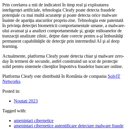
Prin corelarea a mii de indicatori în timp real şi exploatarea
inteligenţei artificiale, tehnologia Cleafy poate detecta fraudele
potenţiale cu mai multă acurateţe şi poate detecta orice malware
înainte de apariţia atacurilor propriu-zise. Tehnologia este patentată
în privinţa detecţiei biometricii comportamentale umane, a malware-
ului avansat şi a analizei comportamentale şi, graţie milioanelor de
tranzacţii analizate zilnic, deţine date corecte pentru a-şi îmbunătăţi
permanent capabilităţile de detecţie prin intermediul AI şi al deep
learning.
Actualmente, platforma Cleafy poate detecta chiar şi malware zero-
day în termeni de secunde, astfel construind un scut de protecţie
solid pentru sistemele clienţilor împotriva fraudelor bancare online.
Platforma Cleafy este distribuită în România de compania
SolvIT
Networks
.
Posted in:
Noutati 2023
Tagged with:
amenintari cibernetice
amenintari cibernetice autentificare detectare malware fraude