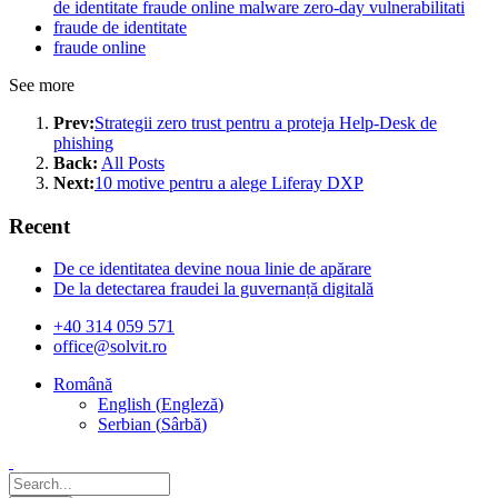
de identitate fraude online malware zero-day vulnerabilitati
fraude de identitate
fraude online
See more
Prev:
Strategii zero trust pentru a proteja Help-Desk de
phishing
Back:
All Posts
Next:
10 motive pentru a alege Liferay DXP
Recent
De ce identitatea devine noua linie de apărare
De la detectarea fraudei la guvernanță digitală
+40 314 059 571
office@solvit.ro
Română
English
(
Engleză
)
Serbian
(
Sârbă
)