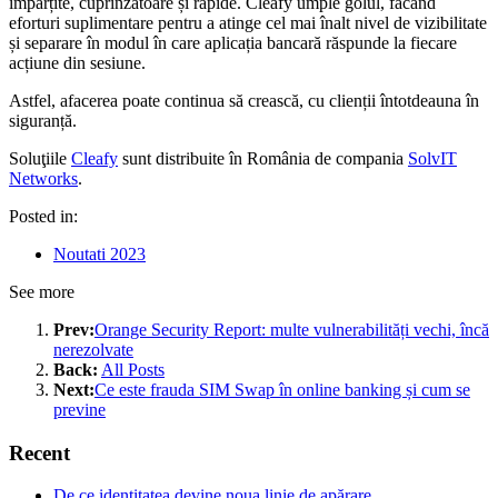
împărțite, cuprinzătoare și rapide. Cleafy umple golul, făcând
eforturi suplimentare pentru a atinge cel mai înalt nivel de vizibilitate
și separare în modul în care aplicația bancară răspunde la fiecare
acțiune din sesiune.
Astfel, afacerea poate continua să crească, cu clienții întotdeauna în
siguranță.
Soluţiile
Cleafy
sunt distribuite în România de compania
SolvIT
Networks
.
Posted in:
Noutati 2023
See more
Prev:
Orange Security Report: multe vulnerabilități vechi, încă
nerezolvate
Back:
All Posts
Next:
Ce este frauda SIM Swap în online banking și cum se
previne
Recent
De ce identitatea devine noua linie de apărare