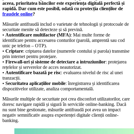
aceea, prioritatea băncilor este experiența digitală perfectă și
rapidă. Dar cum este posibil, odată cu protecția clienților de
fraudele online
?
Măsurile antifraudă includ o varietate de tehnologii și protocoale de
securitate menite să detecteze și să prevină.
•
Autentificare multifactor (MFA)
: Mai multe forme de
identificare pentru accesarea conturilor (parolă, amprentă sau cod
unic pe telefon – OTP).
•
Criptare
: criptarea datelor (numerele contului și parola) transmise
prin internet pentru protejare.
•
Firewall-uri și sisteme de detectare a intruziunilor
: protejarea
rețelelor și serverelor de acces neautorizat.
•
Autentificare bazată pe risc
: evaluarea nivelul de risc al unei
tranzacții.
•
Securitatea aplicațiilor mobile
: înregistrarea și identificarea
dispozitivelor utilizate, analiza comportamentală.
Măsurile multiple de securitate pot crea disconfort utilizatorilor, care
doresc navigare rapidă și sigură în serviciile online-banking. Dacă
nu sunt bine gestionate, măsurile antifraudă pot avea un impact
negativ semnificativ asupra experienței digitale clienții online-
banking.