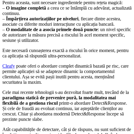
Pentru aceasta, sunt necesare ingredientele pentru rețeta magică:
–
O imagine completă
a ceea ce se întâmplă cu adevărat, actualizată
continuu.
–
Împărțirea autorizațiilor pe niveluri
, fiecare dintre acestea,
asociate cu diferite moduri interacțiune cu aplicația bancară.
–
O modalitate de a asocia primele două puncte
: un nivel specific
de autorizare la măsura precisă a riscului în acel moment specific,
sesiune și utilizator.
Este necesară cunoașterea exactă a riscului în orice moment, pentru
ca aplicația să răspundă ultra-personalizat.
Cleafy
poate oferi o abordare complet dinamică bazată pe risc, care
permite aplicației să se adapteze dinamic la comportamentul
clientului. Așa se evită pașii inutili pentru acesta, menținând
securitatea la maxim.
Cele mai recente tehnologii s-au dezvoltat foarte mult, trecând de la
paradigma statică de prevenire pură, la modalitatea mai
flexibilă de a gestiona riscul
printr-o abordare Detect&Response.
Și cele de fraudă au evoluat continuu, iar așteptările clienților au
crescut. Chiar și abordarea modernă Detect&Response începe să
prezinte puncte slabe.
Atât capabilitățile de detectare, cât și de răspuns, nu sunt suficient de