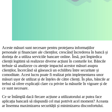
Aceste măsuri sunt necesare pentru protejarea informațiilor
personale și financiare ale clienților, crescând încrederea în bancă și
dorința de a utiliza serviciile bancare online. Însă, pot împiedica
clienții legitimi să realizeze diverse acțiuni în conturile lor. Băncile
trebuie să analizeze cu atenție impactul acestor măsuri asupra
clienților, încercând să găsească un echilibru între securitate și
comoditate. Acest lucru poate fi realizat prin implementarea unor
măsuri ușor de utilizat și de înțeles de către clienți. În plus, băncile ar
trebui să ofere explicații clare cu privire la măsurile în vigoare și de
ce sunt necesare.
Ce se întâmplă dacă fiecare acțiune a utilizatorului ar putea face
aplicația bancară să răspundă cel mai potrivit acel moment? Aceasta
ar însemna maximizarea securității și minimizarea disconfortului.