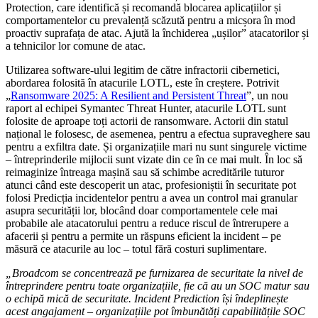
Protection, care identifică și recomandă blocarea aplicațiilor și
comportamentelor cu prevalență scăzută pentru a micșora în mod
proactiv suprafața de atac. Ajută la închiderea „ușilor” atacatorilor și
a tehnicilor lor comune de atac.
Utilizarea software-ului legitim de către infractorii cibernetici,
abordarea folosită în atacurile LOTL, este în creștere. Potrivit
„
Ransomware 2025: A Resilient and Persistent Threat
”, un nou
raport al echipei Symantec Threat Hunter, atacurile LOTL sunt
folosite de aproape toți actorii de ransomware. Actorii din statul
național le folosesc, de asemenea, pentru a efectua supraveghere sau
pentru a exfiltra date. Și organizațiile mari nu sunt singurele victime
– întreprinderile mijlocii sunt vizate din ce în ce mai mult. În loc să
reimaginize întreaga mașină sau să schimbe acreditările tuturor
atunci când este descoperit un atac, profesioniștii în securitate pot
folosi Predicția incidentelor pentru a avea un control mai granular
asupra securității lor, blocând doar comportamentele cele mai
probabile ale atacatorului pentru a reduce riscul de întrerupere a
afacerii și pentru a permite un răspuns eficient la incident – pe
măsură ce atacurile au loc – totul fără costuri suplimentare.
„Broadcom se concentrează pe furnizarea de securitate la nivel de
întreprindere pentru toate organizațiile, fie că au un SOC matur sau
o echipă mică de securitate. Incident Prediction își îndeplinește
acest angajament – organizațiile pot îmbunătăți capabilitățile SOC