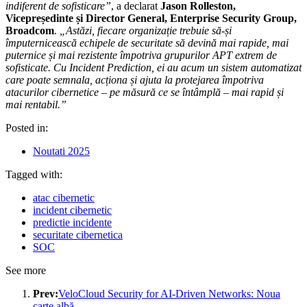
indiferent de sofisticare”
, a declarat
Jason Rolleston,
Vicepreședinte și Director General, Enterprise Security Group,
Broadcom
.
„Astăzi, fiecare organizație trebuie să-și
împuternicească echipele de securitate să devină mai rapide, mai
puternice și mai rezistente împotriva grupurilor APT extrem de
sofisticate. Cu Incident Prediction, ei au acum un sistem automatizat
care poate semnala, acționa și ajuta la protejarea împotriva
atacurilor cibernetice – pe măsură ce se întâmplă – mai rapid și
mai rentabil.”
Posted in:
Noutati 2025
Tagged with:
atac cibernetic
incident cibernetic
predictie incidente
securitate cibernetica
SOC
See more
Prev:
VeloCloud Security for AI-Driven Networks: Noua
carte albă