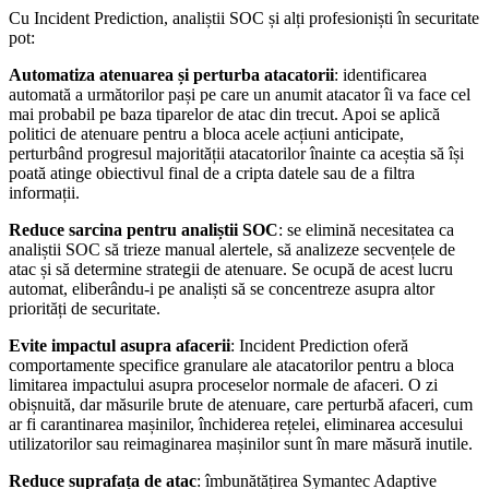
Cu Incident Prediction, analiștii SOC și alți profesioniști în securitate
pot:
Automatiza atenuarea și perturba atacatorii
: identificarea
automată a următorilor pași pe care un anumit atacator îi va face cel
mai probabil pe baza tiparelor de atac din trecut. Apoi se aplică
politici de atenuare pentru a bloca acele acțiuni anticipate,
perturbând progresul majorității atacatorilor înainte ca aceștia să își
poată atinge obiectivul final de a cripta datele sau de a filtra
informații.
Reduce sarcina pentru analiștii SOC
: se elimină necesitatea ca
analiștii SOC să trieze manual alertele, să analizeze secvențele de
atac și să determine strategii de atenuare. Se ocupă de acest lucru
automat, eliberându-i pe analiști să se concentreze asupra altor
priorități de securitate.
Evite impactul asupra afacerii
: Incident Prediction oferă
comportamente specifice granulare ale atacatorilor pentru a bloca
limitarea impactului asupra proceselor normale de afaceri. O zi
obișnuită, dar măsurile brute de atenuare, care perturbă afaceri, cum
ar fi carantinarea mașinilor, închiderea rețelei, eliminarea accesului
utilizatorilor sau reimaginarea mașinilor sunt în mare măsură inutile.
Reduce suprafața de atac
: îmbunătățirea Symantec Adaptive