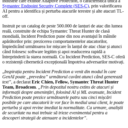
industrie care extinde Adaptive Protection, o caracteristică unică a
Symantec Endpoint Security Complete (SES-C)
, prin valorificarea
AI pentru a identifica și perturba atacurile terestre și alte atacuri TL-
off.
Instruit pe un catalog de peste 500.000 de lanțuri de atac din lumea
reală, construite de echipa Symantec Threat Hunter de clasă
mondială, Incident Prediction pune din nou avantajul în mâinile
apărătorilor prin: prezicerea comportamentelor atacatorilor,
împiedicând următoarea lor mișcare în lanțul de atac chiar și atunci
când folosesc software legitim și apoi readucerea rapidă a
întreprinderii la starea normală. Cu Incident Prediction, SES-C oferă
o rezistență cibernetică excepțională împotriva adversarilor motivați.
„
Inspirația pentru Incident Prediction a venit din modul în care
GenAI poate „prevedea” următorul cuvânt atunci când generează
text”
, a declarat
Eric Chien, Fellow, Symantec Threat Hunter
Team, Broadcom
.
„Prin depozitul nostru extins de atacuri și
informații despre amenințări, folosind AI și ML avansate, Incident
Prediction poate prezice următoarele patru sau cinci mișcări
posibile pe care atacatorii le vor face în mediul unui client, le poate
perturba și apoi revine imediat la normalitate. Ca urmare, analiștii
de securitate nu mai trebuie să trieze evenimentul pentru a
descoperi strategii de atenuare a incidentelor”.