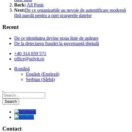
Back:
All Posts
Next:
De ce organizațiile au nevoie de autentificare modernă
fără parolă pentru a opri scurgerile datelor
Recent
De ce identitatea devine noua linie de apărare
De la detectarea fraudei la guvernanță digitală
+40 314 059 571
office@solvit.ro
Română
English
(
Engleză
)
Serbian
(
Sârbă
)
Contact